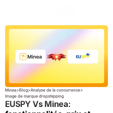
Select Language
Minea
Login
French
Minea
>
Blog
>
Analyse de la concurrence
>
Image de marque dropshipping
EUSPY Vs Minea: 