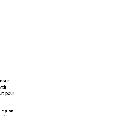
nous 
oir 
it pour 
le plan 