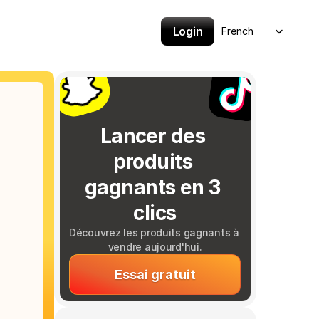
Select Language
Login
French
Lancer des 
produits 
gagnants en 3 
clics
Découvrez les produits gagnants à 
vendre aujourd'hui.
Essai gratuit