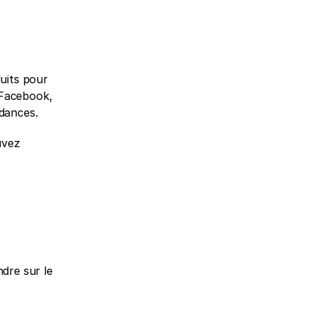
uits pour 
Facebook, 
ndances.
vez 
re sur le 