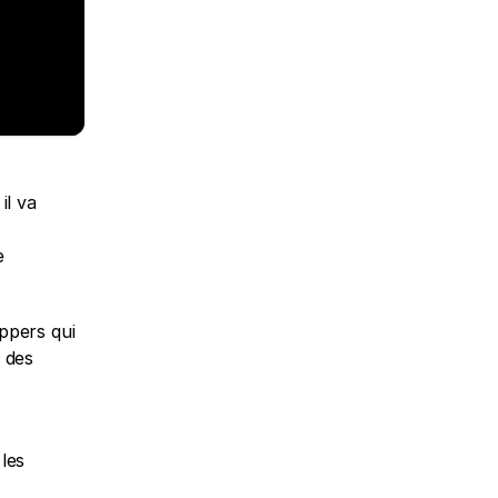
l va 
 
pers qui 
des 
es 