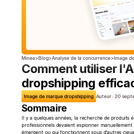
Minea
>
Blog
>
Analyse de la concurrence
>
Image de
Comment utiliser l'A
dropshipping effic
Image de marque dropshipping
Auteur : 
20 sept
Sommaire
Il y a quelques années, la recherche de produits é
professionnels devaient espionner manuellement le
émergent ou qui fonctionnent sous d’autres cieux