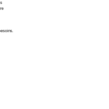
s 
re 
esoins.  