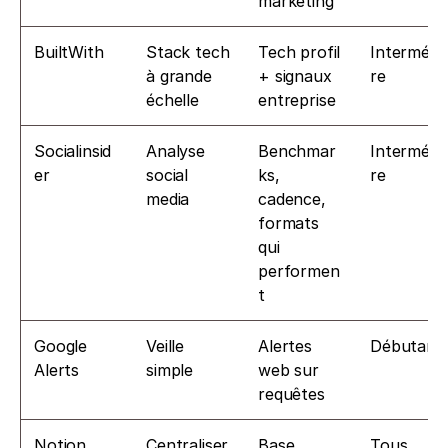
marketing
BuiltWith
Stack tech 
Tech profil 
Intermédia
à grande 
+ signaux 
re
échelle
entreprise
Socialinsid
Analyse 
Benchmar
Intermédia
er
social 
ks, 
re
media
cadence, 
formats 
qui 
performen
t
Google 
Veille 
Alertes 
Débutant
Alerts
simple
web sur 
requêtes
Notion 
Centraliser 
Base 
Tous 