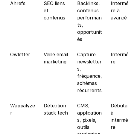
Ahrefs
SEO liens 
Backlinks, 
Intermédia
et 
contenus 
re à 
contenus
performan
avancé
ts, 
opportunit
és
Owletter
Veille email 
Capture 
Intermédia
marketing
newsletter
re
s, 
fréquence, 
schémas 
récurrents.
Wappalyze
Détection 
CMS, 
Débutant 
r
stack tech
application
à 
s, pixels, 
intermédia
outils 
re