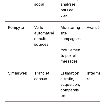
social
analyses, 
part de 
voix
Kompyte
Veille 
Monitoring 
Avancé
automatisé
site, 
e multi-
campagnes
sources
, 
mouvemen
ts prix et 
messages
Similarweb
Trafic et 
Estimation
Intermédia
canaux
s trafic, 
re
acquisition, 
comparais
on