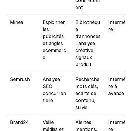
concrètem
ent
Minea
Espionner 
Bibliothèqu
Intermédia
les 
e 
re
publicités 
d’annonces
et angles 
, analyse 
ecommerc
créative, 
e
signaux 
produit
Semrush
Analyse 
Recherche 
Intermédia
SEO 
mots clés, 
re à 
concurren
écarts de 
avancé
tielle
contenu, 
suivie
Brand24
Veille 
Alertes 
Intermédia
médias et 
mentions, 
re