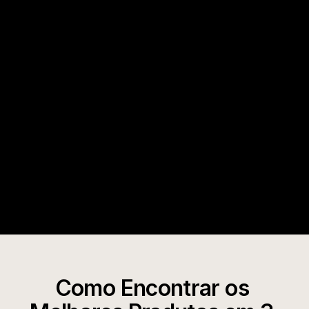
você as vê, todo mundo já as viu também.
Minea
Dados reais de velocidade de vendas e lucro
Atualizado diariamente com os itens que estão 
em alta
Result
Descoberta de produtos baseada em dados em 
mais de 100 milhões de anúncios. Encontre 
campeões comprovados em minutos e com 
confiança; valide antes de lançar.
Como Encontrar os 