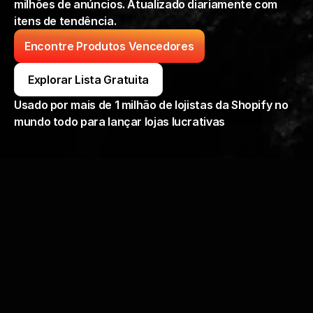
milhões de anúncios. Atualizado diariamente com 
itens de tendência.
Encontre Produtos Vencedores
Explorar Lista Gratuita
Usado por mais de 1 milhão de lojistas da Shopify no 
mundo todo para lançar lojas lucrativas
?
 encontrar os melhores produtos para 
vender no Shopify