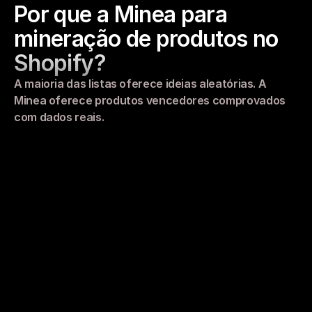
Por que a Minea para 
mineração de produtos no 
Shopify?
A maioria das listas oferece ideias aleatórias. A 
Minea oferece produtos vencedores comprovados 
com dados reais.
Oberlo
Inteligência de produto limitada
Sem dados de velocidade de vendas
Result
Bom para dropshipping básico, mas carece de 
insights competitivos e dados reais de 
desempenho de vendas. Não mostra o que 