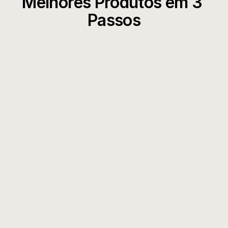
Melhores Produtos em 3 
Passos
Busque seu nicho
Filtre produtos por categoria, faixa de preço e 
tempo de envio. O Minea analisa mais de 100 
milhões de anúncios para encontrar produtos que 
estão em alta no seu nicho agora mesmo.
Verificar Lucratividade
Veja margens de lucro reais, demanda dos 
clientes e níveis de concorrência. Valide se os 
produtos têm margens superiores a 40% e baixa 
saturação concorrencial.