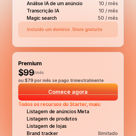
Análise IA de um anúncio
10 / mês
Transcrição IA
10 / mês
Magic search
50 / mês
Incluído um domínio .Store gratuito
Premium
$99
/mês
ou 
$79
 por mês se pago trimestralmente
Comece agora
Todos os recursos do Starter, mais:
Listagem de anúncios Meta
Listagem de produtos
Listagem de lojas
Brand tracker
Ilimitado