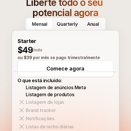
Liberte todo o seu 
potencial agora
Mensal
Quarterly
Anual
Starter
$49
/mês
ou 
$39
 por mês se pago trimestralmente
Comece agora
O que está incluído:
Listagem de anúncios Meta
Listagem de produtos
Listagem de lojas
Brand tracker
Notificações
Listas de nicho diárias