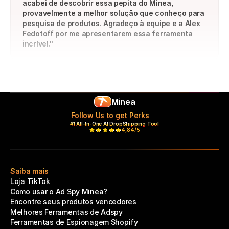
acabei de descobrir essa pepita do Minea, 
provavelmente a melhor solução que conheço para 
pesquisa de produtos. Agradeço à equipe e a Alex 
Fedotoff por me apresentarem essa ferramenta 
incrível."
Minea
Follow Us to get Perks
#1 All-In-One AI DropShipping Tool
4,84/5
Saiba mais
Loja TikTok
Como usar o Ad Spy Minea?
Encontre seus produtos vencedores
Melhores Ferramentas de Adspy
Ferramentas de Espionagem Shopify