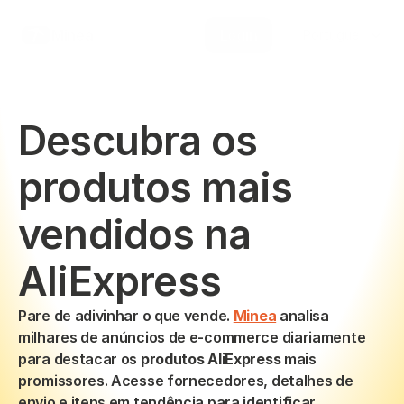
Select Language
Minea
Login
Portuguese (Brazil)
Descubra os 
produtos mais 
vendidos na 
AliExpress
Pare de adivinhar o que vende. 
Minea
 analisa 
milhares de anúncios de e-commerce diariamente 
para destacar os 
produtos AliExpress
 mais 
promissores. Acesse fornecedores, detalhes de 
envio e itens em tendência para identificar 