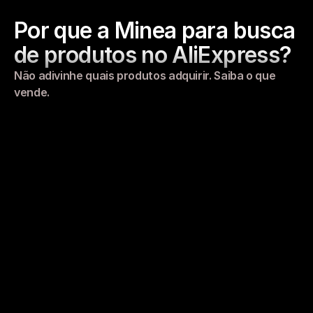
Por que a Minea para busca 
de produtos no AliExpress?
Não adivinhe quais produtos adquirir. Saiba o que 
vende.
Busca Manual
Sem dados de volume de pedidos
Qualidade do fornecedor desconhecida
Result
Rolar a tela pelos anúncios do AliExpress 
manualmente leva horas e depende de avaliações 
falsas. Você não tem ideia se um produto 
realmente vende.