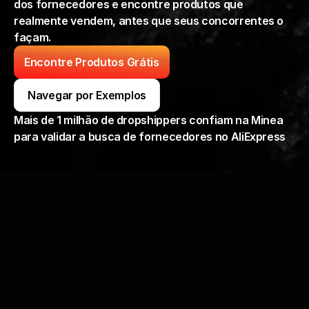
dos fornecedores e encontre produtos que 
realmente vendem, antes que seus concorrentes o 
façam.
Encontre Produtos Grátis
Navegar por Exemplos
Mais de 1 milhão de dropshippers confiam na Minea 
para validar a busca de fornecedores no AliExpress
?
Os melhores produtos do AliExpress para 
dropshipping