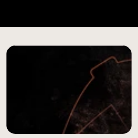
Comece a Encontrar os 
Produtos Mais Vendidos do 
AliExpress Hoje
Tenha acesso instantâneo a dados reais de 
pedidos, pontuações de fornecedores e 
verificação de anúncios. Não é necessário 
cartão de crédito.
Iniciar Avaliação Gratuita