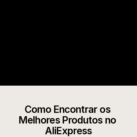
Minea
Volume de pedidos reais + dados de anúncios
Pontuações de confiabilidade do fornecedor
Result
Cruze dados de anúncios com fornecedores do 
AliExpress, verifique vendas com dados de 
pedidos e avalie a qualidade do fornecedor em 
segundos. Saiba o que vende e onde conseguir.
Como Encontrar os 
Melhores Produtos no 
AliExpress