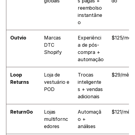
globais
s pagas + 
do
reembolso 
instantâne
o
Outvio
Marcas 
Experiênci
$125/mês
DTC 
a de pós-
Shopify
compra + 
automação
Loop 
Loja de 
Trocas 
$29/mês
Returns
vestuário e 
inteligente
POD
s + vendas 
adicionais
ReturnGo
Lojas 
Automaçã
$121/mês
multifornc
o + 
edores
análises