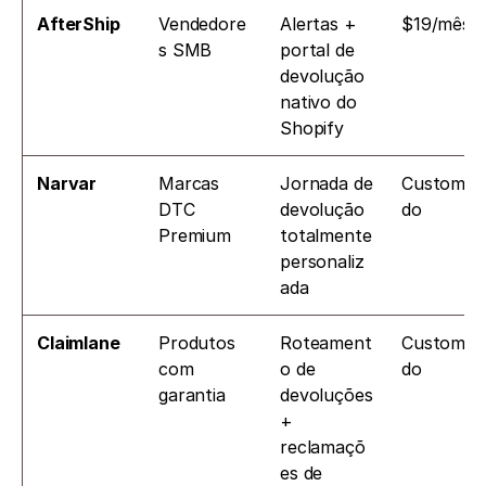
AfterShip
Vendedore
Alertas + 
$19/mês
s SMB
portal de 
devolução 
nativo do 
Shopify
Narvar
Marcas 
Jornada de 
Customiz
DTC 
devolução 
do
Premium
totalmente 
personaliz
ada
Claimlane
Produtos 
Roteament
Customiz
com 
o de 
do
garantia
devoluções 
+ 
reclamaçõ
es de 