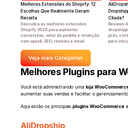
Melhores Extensões do Shopify: 12 
AliDropsh
Escolhas Que Realmente Geram 
Dropshipp
Receita
Cilada?
Descubra as melhores extensões 
Reviews A
Shopify 2026 para aumentar 
dropshippi
conversões, valor do pedido e retenção 
prós, con
com upsell, SEO, reviews e email. 
para inici
Veja mais Categorias
Melhores Plugins para 
Você está administrando uma 
loja WooCommerc
aumentar suas vendas e facilitar o gerenciament
Aqui estão os principais 
plugins WooCommerce
 
AliDropship