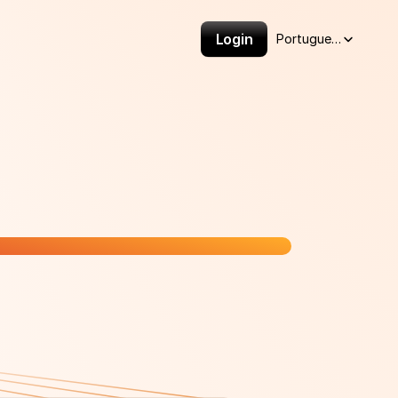
Select Language
Login
Portuguese (Brazil)