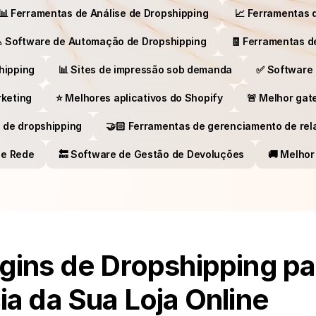
📊 Ferramentas de Análise de Dropshipping 
📈 Ferramentas 
 Software de Automação de Dropshipping
🧾 Ferramentas d
hipping
📊 Sites de impressão sob demanda
✅ Software 
rketing
⭐​ Melhores aplicativos do Shopify
🚨 Melhor gat
s de dropshipping
🤝🏻​ Ferramentas de gerenciamento de re
de Rede
🔙​ Software de Gestão de Devoluções
🚚​ Melh
gins de Dropshipping par
ia da Sua Loja Online