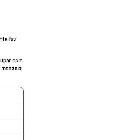
nte faz 
, para que você não precise se preocupar com 
 mensais
, 