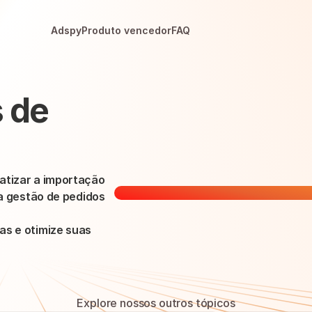
Adspy
Produto vencedor
FAQ
 de 
tizar a importação 
a gestão de pedidos 
s e otimize suas 
Explore nossos outros tópicos