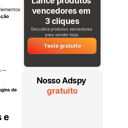
Lance produtos 
vencedores em 
lementos 
ção 
3 cliques
Descubra produtos vencedores 
para vender hoje.
Teste gratuito
 e deixar você focar no que realmente importa — 
Nosso Adspy 
gratuito
gins de 
 e 