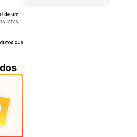
al de um 
 listas 
dutos que 
ados