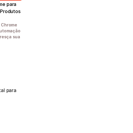
e para 
Produtos 
 Chrome 
automação 
resça sua 
al para 