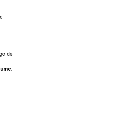
 
go de 
olume
.