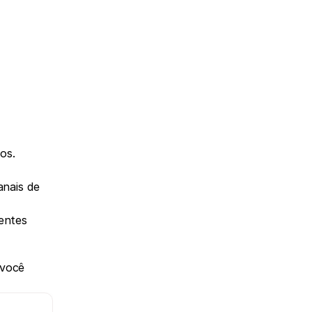
s. 
nais de 
entes 
você 