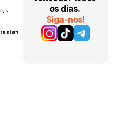
os dias. 
s é 
Siga-nos!
 relatam 