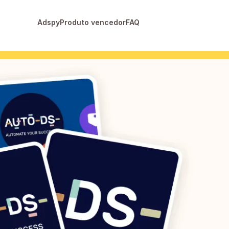
Adspy
Produto vencedor
FAQ