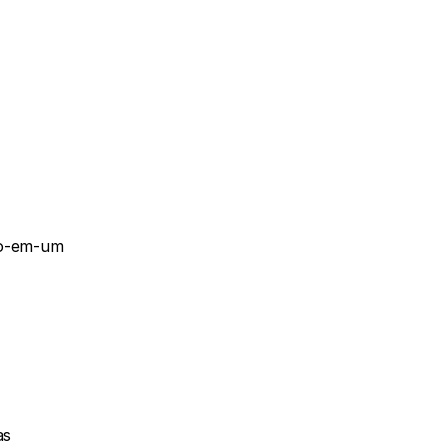
o-em-um 
s 