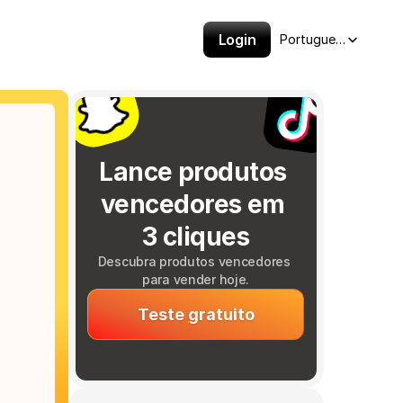
Select Language
Login
Portuguese (Brazil)
Lance produtos 
vencedores em 
3 cliques
Descubra produtos vencedores 
para vender hoje.
Teste gratuito