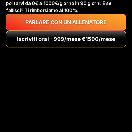
portarvi da 0€ a 1000€/giorno in 90 giorni. E se 
fallisci? Ti rimborsiamo al 100%.
PARLARE CON UN ALLENATORE
Iscriviti ora! - 999/mese €1590/mese
237 studenti soddisfatti
In collaborazione con dropshipping.com!
Tutto ciò di cui hai bisogno per 
avere successo in meno di 3 