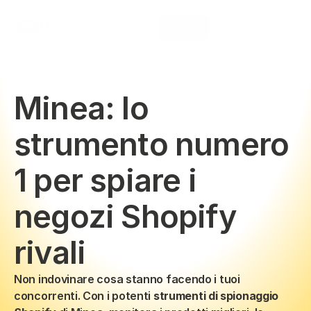
Select Language
Minea
Login
Italian (Italy)
Minea: lo 
strumento numero 
1 per spiare i 
negozi Shopify 
rivali
Non indovinare cosa stanno facendo i tuoi 
concorrenti. Con i potenti 
strumenti di spionaggio 