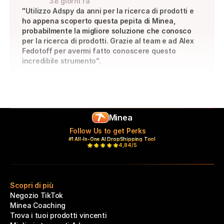
38 giorni fa
"Utilizzo Adspy da anni per la ricerca di prodotti e 
ho appena scoperto questa pepita di Minea, 
probabilmente la migliore soluzione che conosco 
per la ricerca di prodotti. Grazie al team e ad Alex 
Fedotoff per avermi fatto conoscere questo 
incredibile strumento".
Minea
Follow Us to get Perks
#1 All-In-One AI DropShipping Tool
4,84/5
Scopri di più
Negozio TikTok
Minea Coaching
Trova i tuoi prodotti vincenti