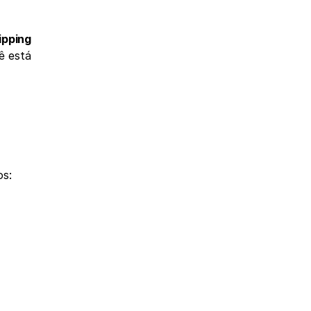
pping 
 está 
os: