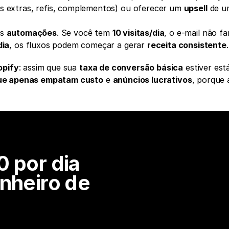
as extras, refis, complementos) ou oferecer um 
upsell
s 
automações
. Se você tem 
10 visitas/dia
, o e-mail não far
dia
, os fluxos podem começar a gerar 
receita consistente
.
opify
: assim que sua 
taxa de conversão básica
 estiver est
ue apenas empatam custo
 e 
anúncios lucrativos
, porque a
 por dia 
nheiro de 