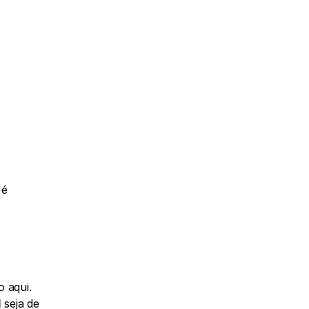
 é 
 aqui.
l
 seja de 