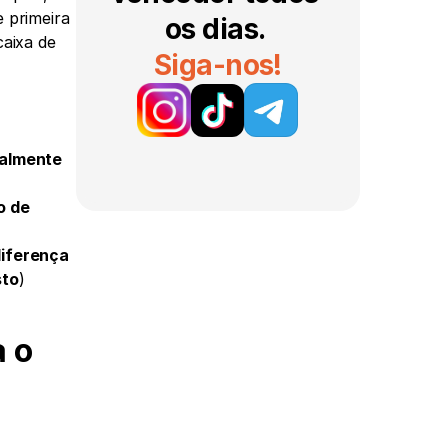
primeira 
os dias. 
aixa de 
Siga-nos!
almente 
 de 
diferença
sto
)
 o 