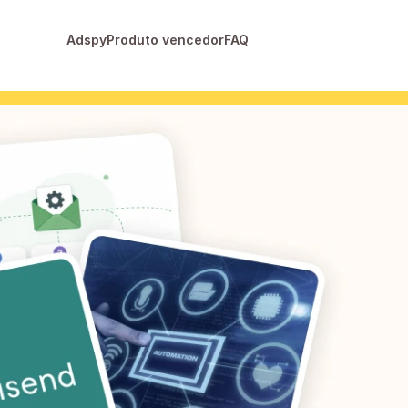
Adspy
Produto vencedor
FAQ