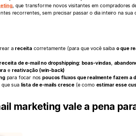
eting
, que transforme novos visitantes em compradores de 
tes recorrentes, sem precisar passar o dia inteiro na sua c
rear a 
receita
 corretamente (para que você saiba 
o que re
receita de e-mail no dropshipping
: 
boas-vindas
, 
abandono
pra
 e 
reativação (win-back)
ing
 para focar nos 
poucos fluxos que realmente fazem a 
a que sua 
lista de e-mails cresce
 (e como 
estimar esse cu
il marketing vale a pena para