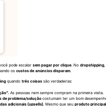
você pode escalar 
sem pagar por clique
. No 
dropshipping
,
uando os 
custos de anúncios disparam
.
ping
 quando 
três coisas
 são verdadeiras:
ção”.
 As pessoas nem sempre compram na primeira visita. 
s de problema/solução
 costumam ter um bom desempenho
das adicionais (upsells)
. Mesmo que seu 
produto principa