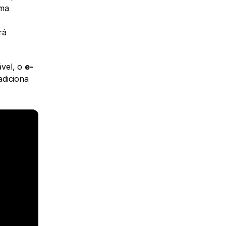
 de uma 
á 
ável, o 
e-
diciona 