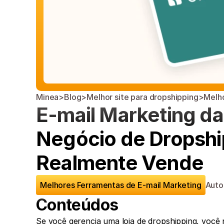
Minea
>
Blog
>
Melhor site para dropshipping
>
Melho
E-mail Marketing da
Negócio de Dropshi
Realmente Vende
Melhores Ferramentas de E-mail Marketing
Auto
Conteúdos
Se você gerencia uma loja de dropshipping, você n