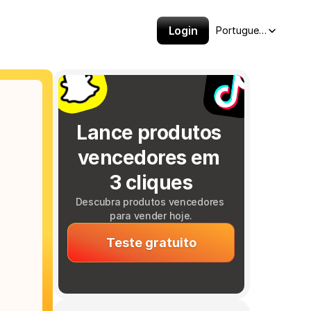
Select Language
Login
Portuguese (Brazil)
Lance produtos 
vencedores em 
3 cliques
Descubra produtos vencedores 
para vender hoje.
Teste gratuito