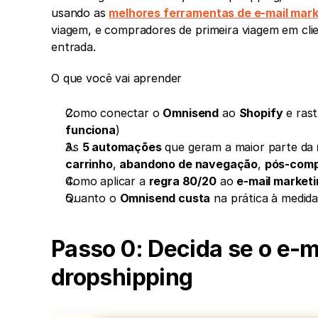
usando as 
melhores ferramentas de e-mail mark
viagem, e compradores de primeira viagem em clien
entrada. 
O que você vai aprender
Como conectar o 
Omnisend
 ao 
Shopify
 e rast
funciona
)
As 
5 automações
 que geram a maior parte da 
carrinho
, 
abandono de navegação
, 
pós-com
Como aplicar a 
regra 80/20
 ao 
e-mail market
Quanto o 
Omnisend custa
 na prática à medid
Passo 0: Decida se o e-ma
dropshipping