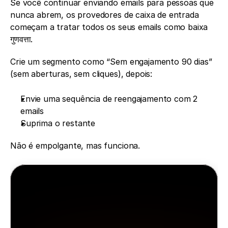
Se você continuar enviando emails para pessoas que 
nunca abrem, os provedores de caixa de entrada 
começam a tratar todos os seus emails como baixa 
गुणवत्ता.
Crie um segmento como “Sem engajamento 90 dias” 
(sem aberturas, sem cliques), depois:
Envie uma sequência de reengajamento com 2 
emails
Suprima o restante
Não é empolgante, mas funciona.
Minea
A Minea cuida de tudo para você
Acesse anúncios, produtos e lojas vencedoras 
em tempo real, inspire-se, aprenda e depois 