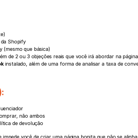
te)
e da Shopify
fy (mesmo que básica)
ém de 2 ou 3 objeções reais que você irá abordar na página
ok
 instalado, além de uma forma de analisar a taxa de conve
:
luenciador
 comprar, não ambos
lítica de devolução
e impede você de criar uma página bonita que não se alinha