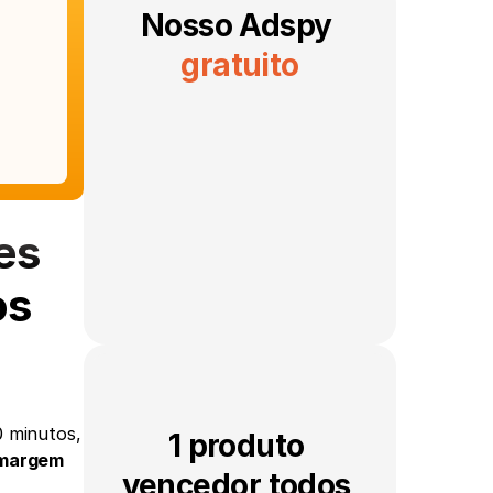
Nosso Adspy 
gratuito
s 
os
 minutos, 
1 produto 
margem 
vencedor todos 