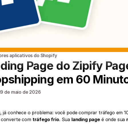
res aplicativos do Shopify
ing Page do Zipify Page
ropshipping em 60 Minut
19 de maio de 2026
g
, já conhece o problema: você pode comprar tráfego em 10
 converte com 
tráfego frio
. Sua 
landing page
 é onde sua 