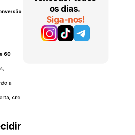
os dias. 
conversão
. 
Siga-nos!
e 
60 
, 
 pode lidar com landing pages sem o Zipify Pages, mas a maioria dos vendedores acaba sacrificando a 
rta, crie 
idir 