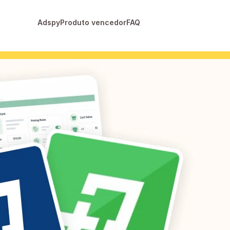
Adspy
Produto vencedor
FAQ