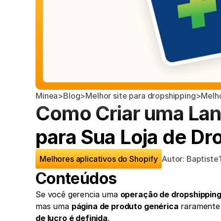
Minea
>
Blog
>
Melhor site para dropshipping
>
Melho
Como Criar uma Land
para Sua Loja de D
Melhores aplicativos do Shopify
Autor: Baptiste
Conteúdos
Se você gerencia uma 
operação de dropshippin
mas uma 
página de produto genérica
 raramente
de lucro é definida
.