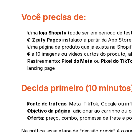
Você precisa de:
Uma 
loja Shopify
 (pode ser em período de tes
O 
Zipify Pages
 instalado a partir da App Stor
Uma página de produto que já exista na Shopi
6 a 10 imagens ou vídeos curtos do produto, al
Rastreamento: 
Pixel do Meta
 ou 
Pixel do TikT
landing page
Decida primeiro (10 minutos)
Fonte de tráfego
: Meta, TikTok, Google ou inf
Objetivo da página
: adicionar ao carrinho ou
Oferta
: preço, combo, promessa de frete e po
Na prática, essa etapa de "decisão prévia" é o qu