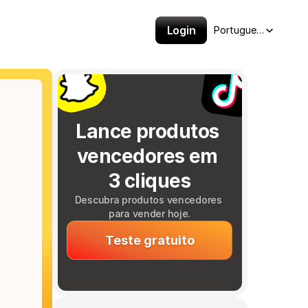
Select Language
Login
Portuguese (Brazil)
Lance produtos 
vencedores em 
3 cliques
Descubra produtos vencedores 
para vender hoje.
Teste gratuito