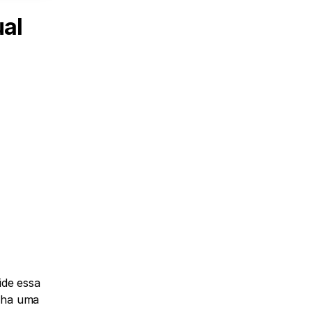
al 
de essa 
crença estudando os criativos de concorrentes ativos e as ofertas que continuam aparecendo. Depois, escolha uma 