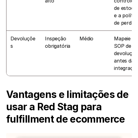
alto
controles 
de estoque
e a política
de perdas
Devoluçõe
Inspeção 
Médio
Mapeie o 
s
obrigatória
SOP de 
devoluções
antes da 
integraçã
Vantagens e limitações de 
usar a Red Stag para 
fulfillment de ecommerce