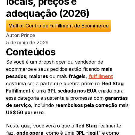
locais, preços e 
adequação (2026)
Melhor Centro de Fulfillment de Ecommerce
Autor: Prince
5 de maio de 2026
Conteúdos
Se você é um dropshipper ou vendedor de 
ecommerce e seus pedidos estão ficando 
mais 
pesados
, 
maiores
 ou mais 
frágeis
, 
fulfillment
costuma ser a parte que quebra primeiro. 
Red Stag 
Fulfillment
 é uma 
3PL sediada nos EUA
 criada para 
essa categoria e sustenta a promessa com 
garantias 
de serviço
, incluindo 
reembolsos pela correção
 mais 
US$ 50 por erro
.
Neste guia, você verá o que a 
Red Stag
 realmente 
faz, 
onde opera
, como é uma 
3PL
 “
legit
” e como 