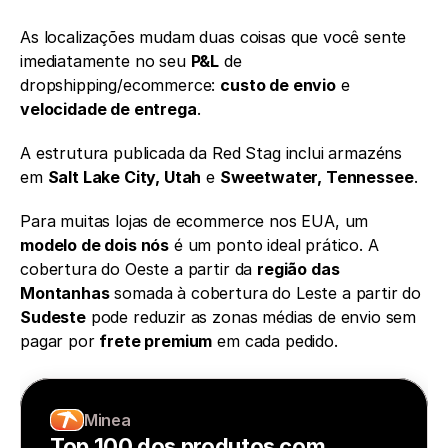
As localizações mudam duas coisas que você sente 
imediatamente no seu 
P&L
 de 
dropshipping/ecommerce: 
custo de envio
 e 
velocidade de entrega
.
A estrutura publicada da Red Stag inclui armazéns 
em 
Salt Lake City, Utah
 e 
Sweetwater, Tennessee
.
Para muitas lojas de ecommerce nos EUA, um 
modelo de dois nós
 é um ponto ideal prático. A 
cobertura do Oeste a partir da 
região das 
Montanhas
 somada à cobertura do Leste a partir do 
Sudeste
 pode reduzir as zonas médias de envio sem 
pagar por 
frete premium
 em cada pedido.
Minea
Top 100 dos produtos com 