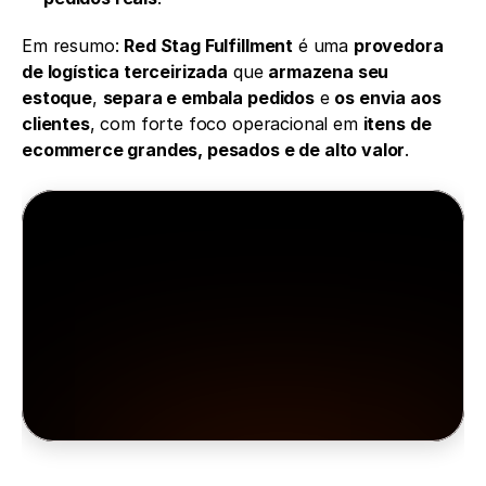
Em resumo: 
Red Stag Fulfillment
 é uma 
provedora 
de logística terceirizada
 que 
armazena seu 
estoque
, 
separa e embala pedidos
 e 
os envia aos 
clientes
, com forte foco operacional em 
itens de 
ecommerce grandes, pesados e de alto valor
.
Minea
A Minea cuida de tudo para você
Acesse anúncios, produtos e lojas vencedoras 
em tempo real, inspire-se, aprenda e depois 
comece.
Experimente grátis