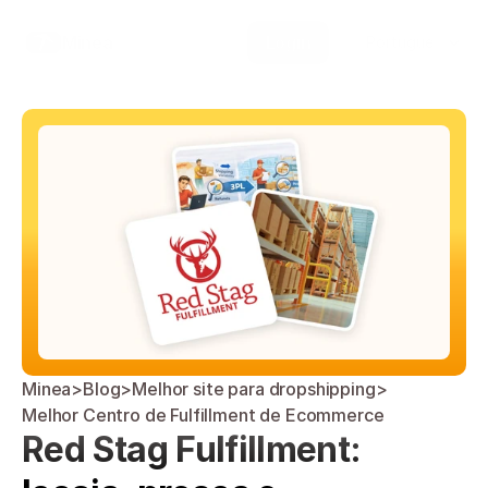
Select Language
Minea
Login
Portuguese (Brazil)
Minea
>
Blog
>
Melhor site para dropshipping
>
Melhor Centro de Fulfillment de Ecommerce
Red Stag Fulfillment: 