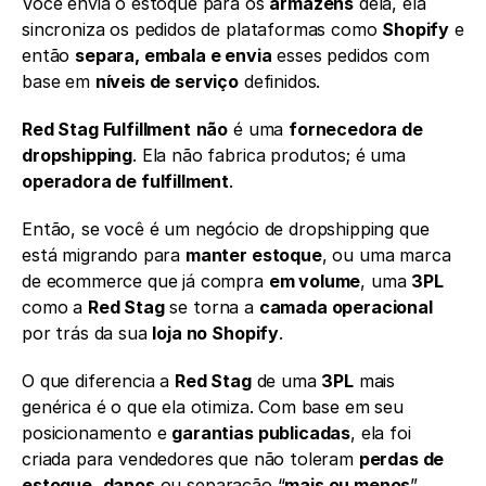
Você envia o estoque para os 
armazéns
 dela, ela 
sincroniza os pedidos de plataformas como 
Shopify
 e 
então 
separa, embala e envia
 esses pedidos com 
base em 
níveis de serviço
 definidos.
Red Stag Fulfillment
não
 é uma 
fornecedora de 
dropshipping
. Ela não fabrica produtos; é uma 
operadora de fulfillment
.
Então, se você é um negócio de dropshipping que 
está migrando para 
manter estoque
, ou uma marca 
de ecommerce que já compra 
em volume
, uma 
3PL
como a 
Red Stag
 se torna a 
camada operacional
por trás da sua 
loja no Shopify
.
O que diferencia a 
Red Stag
 de uma 
3PL
 mais 
genérica é o que ela otimiza. Com base em seu 
posicionamento e 
garantias publicadas
, ela foi 
criada para vendedores que não toleram 
perdas de 
estoque
, 
danos
 ou separação “
mais ou menos
”.