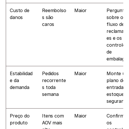
Custo de 
Reembolso
Maior
Pergunte 
danos
s são 
sobre o 
caros
fluxo de 
reclamaç
es e os 
controles 
de 
embalage
Estabilidad
Pedidos 
Maior
Monte um
e da 
recorrente
plano de 
demanda
s toda 
entrada e 
semana
estoque de
seguranç
Preço do 
Itens com 
Maior
Confirme 
produto
AOV mais 
os 