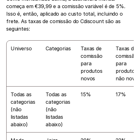
começa em €39,99 e a comissão variável é de 5%. 
Isso é, então, aplicado ao custo total, incluindo o 
frete. As taxas de comissão do Cdiscount são as 
seguintes:
Universo
Categorias
Taxas de 
Taxas de 
comissão 
comissão 
para 
para 
produtos 
produtos 
novos
não novo
Todas as 
Todas as 
15%
17%
categorias 
categorias 
(não 
(não 
listadas 
listadas 
abaixo)
abaixo)