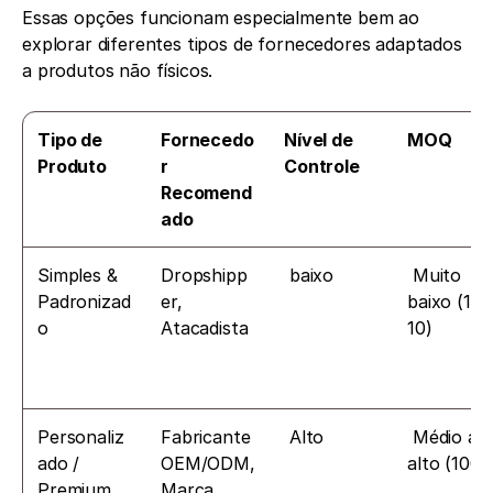
Essas opções funcionam especialmente bem ao 
explorar diferentes tipos de fornecedores adaptados 
a produtos não físicos.
Tipo de 
Fornecedo
Nível de 
MOQ
Produto
r 
Controle
Recomend
ado
Simples & 
Dropshipp
 baixo
 Muito 
Padronizad
er, 
baixo (1-
o
Atacadista
10)
Personaliz
Fabricante 
 Alto
 Médio a 
ado / 
OEM/ODM, 
alto (100+
Premium
Marca 