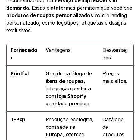
recomendados para 
serviço de impressão sob 
demanda
. Essas plataformas permitem que você crie 
produtos de roupas personalizados
 com branding 
personalizado, como logotipos, etiquetas e designs 
exclusivos.
Fornecedo
Vantagens 
Desvantag
r
ens
Printful
Grande catálogo de 
Preços 
itens de roupas
, 
mais altos.
integração perfeita 
com 
loja Shopify
, 
qualidade premium.
T-Pop
Produção ecológica, 
Catálogo 
com sede na 
de 
Europa, oferece 
produtos 