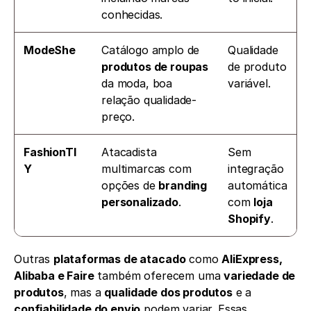
conhecidas.
ModeShe
Catálogo amplo de 
Qualidade 
produtos de roupas
de produto 
da moda, boa 
variável.
relação qualidade-
preço.
FashionTI
Atacadista 
Sem 
Y
multimarcas com 
integração 
opções de 
branding 
automática 
personalizado
.
com 
loja 
Shopify
.
Outras 
plataformas de atacado
 como 
AliExpress, 
Alibaba e Faire
 também oferecem uma 
variedade de 
produtos
, mas a 
qualidade dos produtos
 e a 
confiabilidade do envio
 podem variar. Essas 