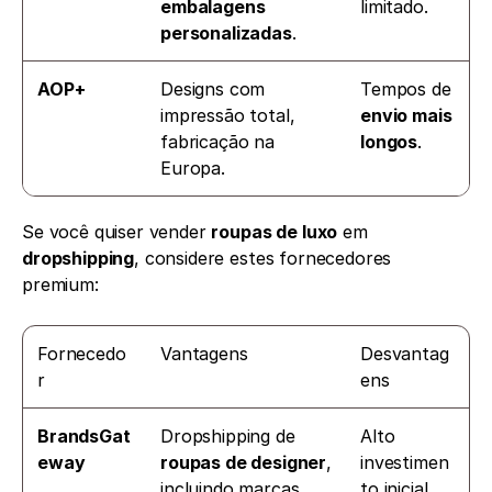
embalagens 
limitado.
personalizadas
.
AOP+
Designs com 
Tempos de 
impressão total, 
envio mais 
fabricação na 
longos
.
Europa.
Se você quiser vender 
roupas de luxo
 em 
dropshipping
, considere estes fornecedores 
premium:
Fornecedo
Vantagens
Desvantag
r
ens
BrandsGat
Dropshipping de 
Alto 
eway
roupas de designer
, 
investimen
incluindo marcas 
to inicial.