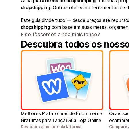
Cada 
plataforma de dropshipping
 tem suas próp
dropshipping
. Outras oferecem ferramentas de de
Este guia divide tudo — desde preços até recurs
dropshipping
 com base em suas metas, orçamento
E se fôssemos ainda mais longe?
Descubra todos os nosso
Melhores Plataformas de Ecommerce 
Quais sã
Gratuitas para Lançar Sua Loja Online
ecommer
Descubra a melhor plataforma 
Compare a