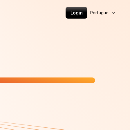
Select Language
Login
Portuguese (Brazil)