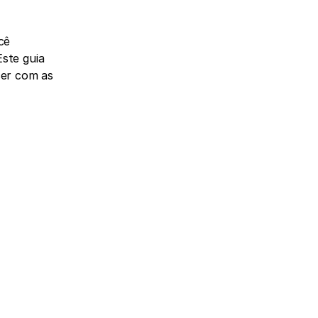
ê 
te guia 
er com as 