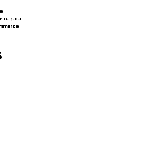
e 
vre para 
mmerce 
5