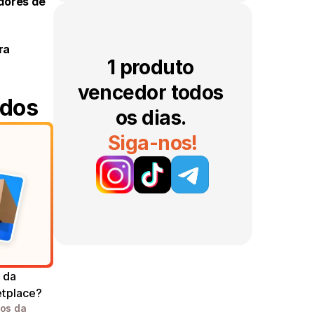
ores de 
a 
1 produto 
vencedor todos 
ados
os dias. 
Siga-nos!
da 
tplace?
s da 