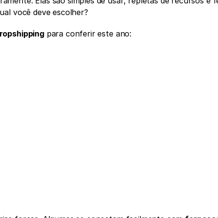
ente. Elas são simples de usar, repletas de recursos e fe
ual você deve escolher?
ropshipping
 para conferir este ano: