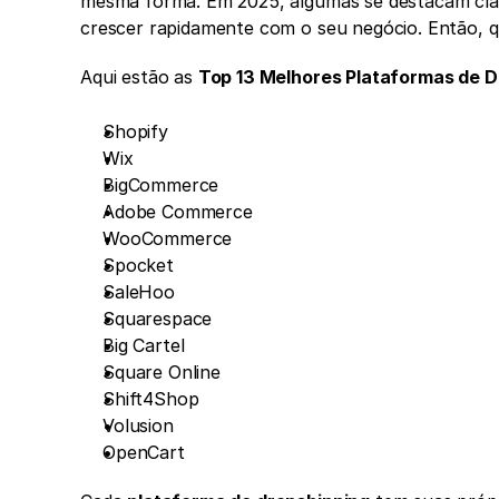
mesma forma. Em 2025, algumas se destacam claram
crescer rapidamente com o seu negócio. Então, q
Aqui estão as 
Top 13 Melhores Plataformas de D
Shopify
Wix
BigCommerce
Adobe Commerce
WooCommerce
Spocket
SaleHoo
Squarespace
Big Cartel
Square Online
Shift4Shop
Volusion
OpenCart