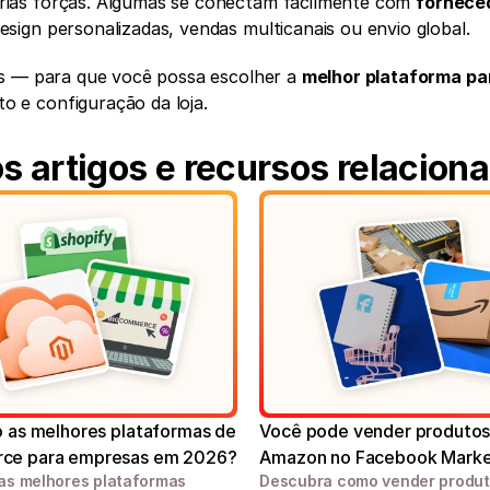
rias forças. Algumas se conectam facilmente com 
forneced
sign personalizadas, vendas multicanais ou envio global.
os — para que você possa escolher a 
melhor plataforma par
 e configuração da loja.
s artigos e recursos relacion
o as melhores plataformas de 
Você pode vender produtos 
ce para empresas em 2026?
Amazon no Facebook Marke
s melhores plataformas 
Descubra como vender produto