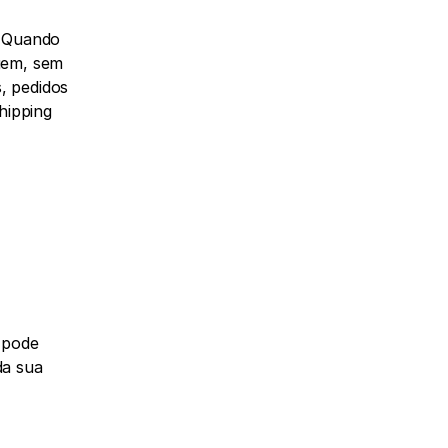
 Quando 
gem, sem 
 pedidos 
ipping 
pode 
a sua 