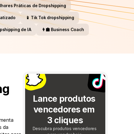
lhores Práticas de Dropshipping
atizado
📱 Tik Tok dropshipping
opshipping de IA
👨‍🏫 Business Coach
g 
Lance produtos 
vencedores em 
3 cliques
imenta 
 da 
Descubra produtos vencedores 