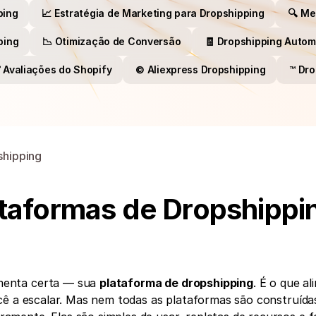
ping
📈 Estratégia de Marketing para Dropshipping
🔍 Me
ping
📉 Otimização de Conversão
🧾 Dropshipping Autom
 Avaliações do Shopify
©️ Aliexpress Dropshipping
™️ Dr
hipping
taformas de Dropshippin
enta certa — sua 
plataforma de dropshipping
. É o que al
cê a escalar. Mas nem todas as plataformas são construídas