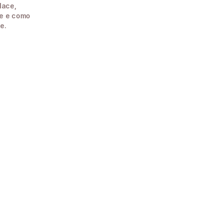
ace, 
e e como 
e.