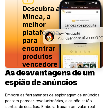
Descubra a 
Minea, a 
melhor 
plataforma 
para 
encontrar 
produtos 
vencedore
As desvantagens de um 
s
espião de anúncios
Teste gratuito
Embora as ferramentas de espionagem de anúncios 
possam parecer revolucionárias, elas não estão 
isentas de desafios. Embora tragam um valor real 