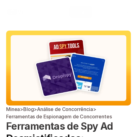
Select Language
Minea
Login
Portuguese (Brazil)
Minea
>
Blog
>
Análise de Concorrência
>
Ferramentas de Espionagem de Concorrentes
Ferramentas de Spy Ad 