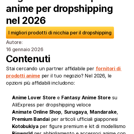
anime per dropshipping 
nel 2026
I migliori prodotti di nicchia per il dropshipping
Autore: 
16 gennaio 2026
Contenuti
Stai cercando un partner affidabile per 
fornitori di 
prodotti anime
 per il tuo negozio? Nel 2026, le 
opzioni più affidabili includono:
Anime Lover Store
 e 
Fantasy Anime Store
 su 
AliExpress per dropshipping veloce
Animate Online Shop
, 
Surugaya
, 
Mandarake
, 
Premium Bandai
 per articoli ufficiali giapponesi
Kotobukiya
 per figure premium e kit di modellismo
Bioworld
 per abbigliamento e accessori anime con 