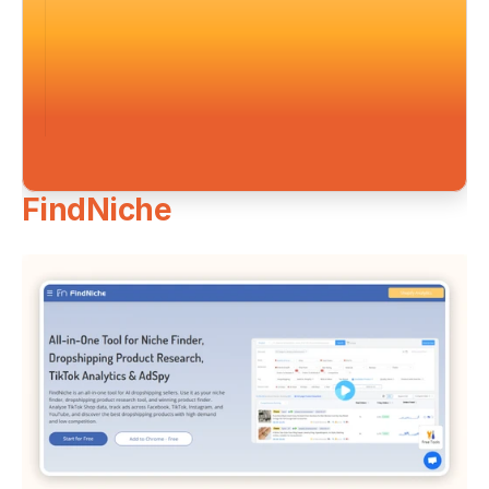
FindNiche