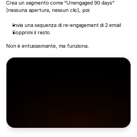
Crea un segmento come “Unengaged 90 days” 
(nessuna apertura, nessun clic), poi:
Invia una sequenza di re-engagement di 2 email
Sopprimi il resto
Non è entusiasmante, ma funziona.
Minea
Minea si occupa di tutto per te
Accedi in tempo reale ad annunci, prodotti e 
negozi vincenti, lasciati ispirare, formati e poi 
lanciati.
Prova gratis