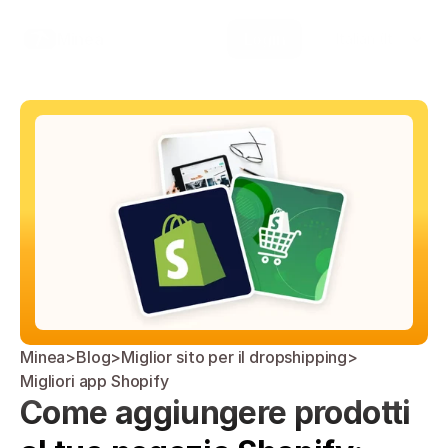
Select Language
Minea
Login
Italian (Italy)
Minea
>
Blog
>
Miglior sito per il dropshipping
>
Migliori app Shopify
Come aggiungere prodotti 