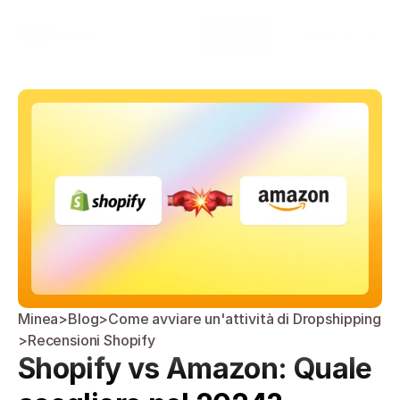
Select Language
Minea
Login
Italian (Italy)
Minea
>
Blog
>
Come avviare un'attività di Dropshipping
>
Recensioni Shopify
Shopify vs Amazon: Quale 