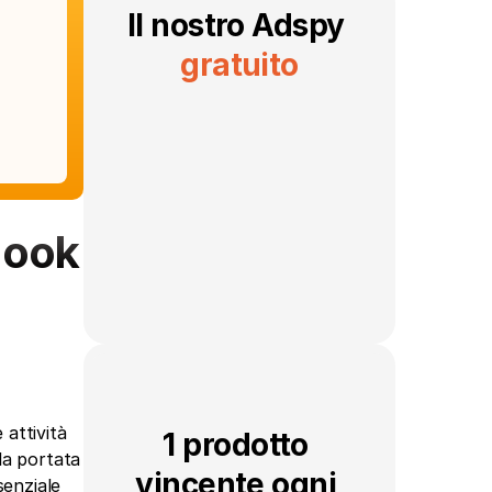
Il nostro Adspy 
gratuito
book 
ttività 
1 prodotto 
a portata 
vincente ogni 
enziale 