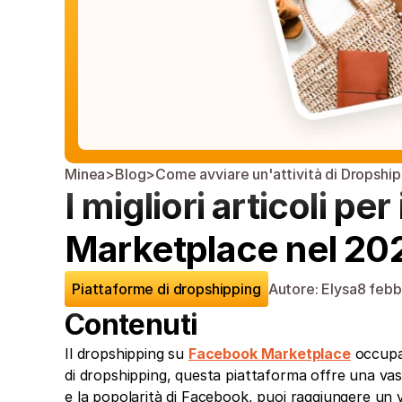
Minea
>
Blog
>
Come avviare un'attività di Dropshi
I migliori articoli p
Marketplace nel 20
Piattaforme di dropshipping
Autore: Elysa
8 febb
Contenuti
Il dropshipping su 
Facebook Marketplace
 occupa
di dropshipping, questa piattaforma offre una vas
e la popolarità di Facebook, puoi raggiungere un v