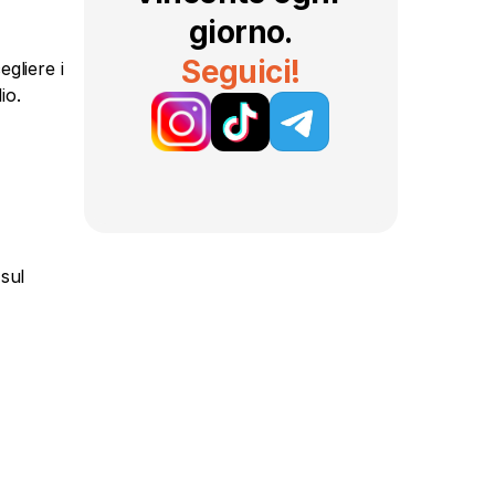
giorno.
Seguici!
gliere i 
io.
sul 