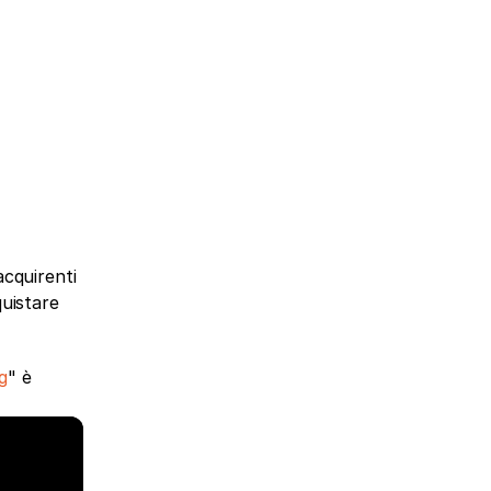
acquirenti 
uistare 
g
" è 