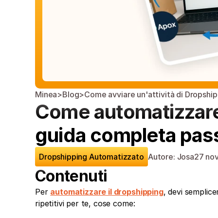
Minea
>
Blog
>
Come avviare un'attività di Dropshi
Come automatizzare i
guida completa pas
Dropshipping Automatizzato
Autore: Josa
27 no
Contenuti
Per 
automatizzare il dropshipping
, devi semplic
ripetitivi per te, cose come: