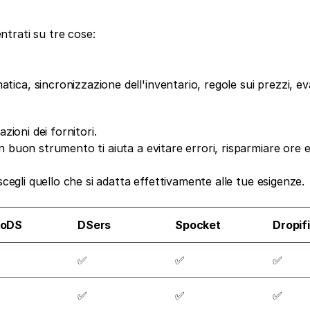
trati su tre cose:
tica, sincronizzazione dell'inventario, regole sui prezzi, ev
zioni dei fornitori.
 buon strumento ti aiuta a evitare errori, risparmiare ore e 
scegli quello che si adatta effettivamente alle tue esigenze.
toDS
DSers
Spocket
Dropif
✅
✅
✅
✅
✅
✅