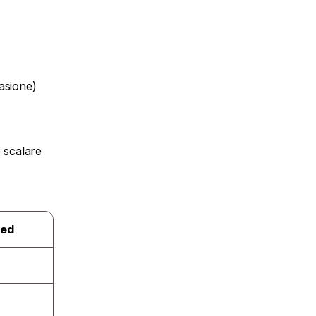
asione)
scalare 
ied