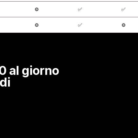
⚙️
✅
✅
⚙️
✅
⚙️
 al giorno 
ldi