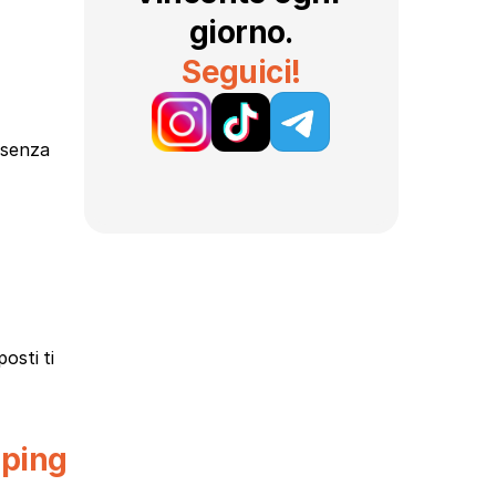
giorno.
Seguici!
senza 
sti ti 
pping