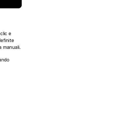
lic e 
finite 
a manuali.
ando 