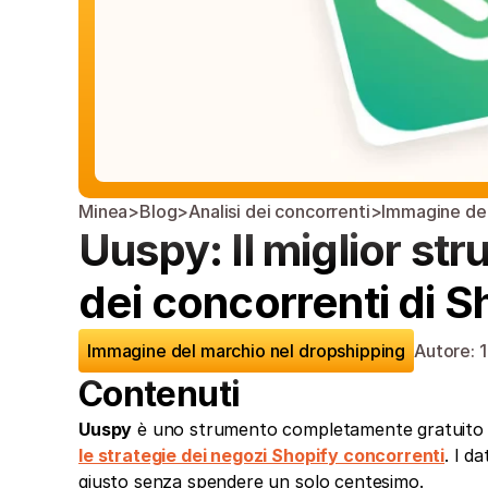
Minea
>
Blog
>
Analisi dei concorrenti
>
Immagine del
Uuspy: Il miglior str
dei concorrenti di S
Immagine del marchio nel dropshipping
Autore: 
Contenuti
Uuspy
 è uno strumento completamente gratuito c
le strategie dei negozi Shopify concorrenti
. I d
giusto senza spendere un solo centesimo.