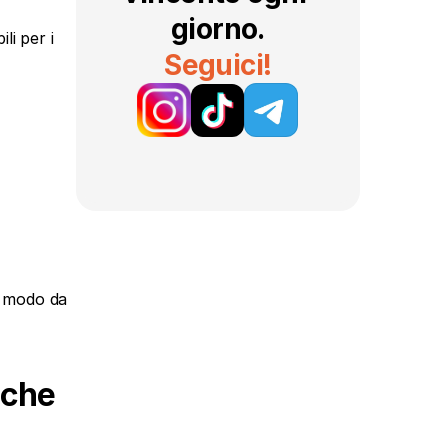
giorno.
i per i 
Seguici!
n modo da 
che 