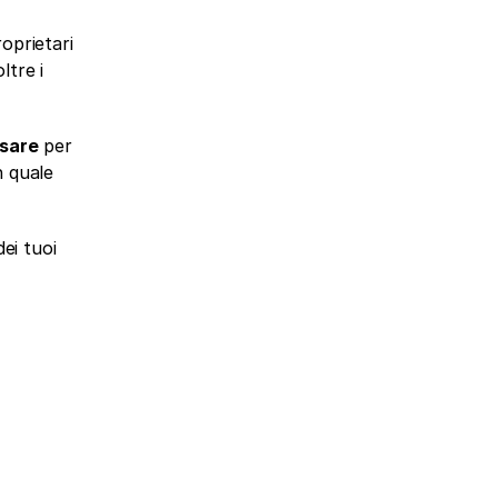
oprietari 
tre i 
usare
 per 
 quale 
i tuoi 