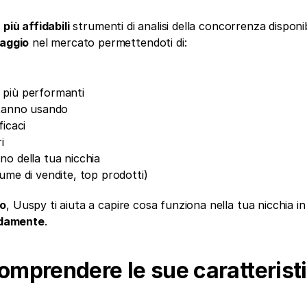
 
più affidabili
 strumenti di analisi della concorrenza disponibil
taggio
 nel mercato permettendoti di:
i più performanti
 stanno usando
ficaci
i
no della tua nicchia
lume di vendite, top prodotti)
to
, Uuspy ti aiuta a capire cosa funziona nella tua nicchia i
idamente
.
mprendere le sue caratteristi