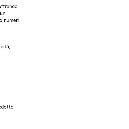
offrendo 
un 
o numeri 
rità, 
odotto 