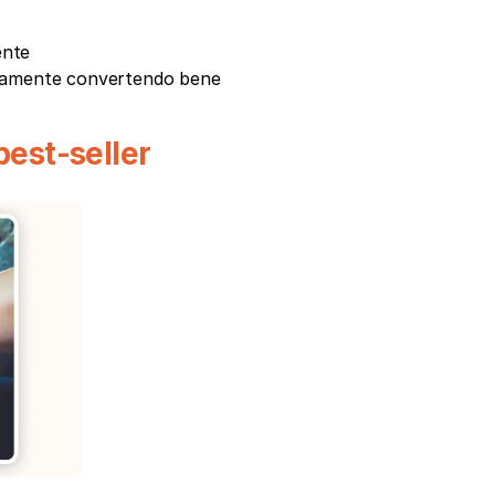
ente
veramente convertendo bene
best-seller