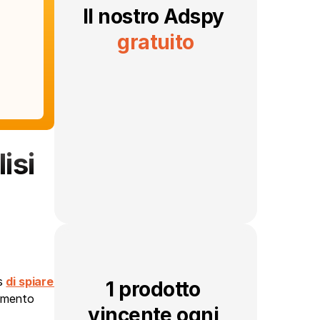
Il nostro Adspy 
gratuito
si 
s 
di spiare 
1 prodotto 
omento 
vincente ogni 