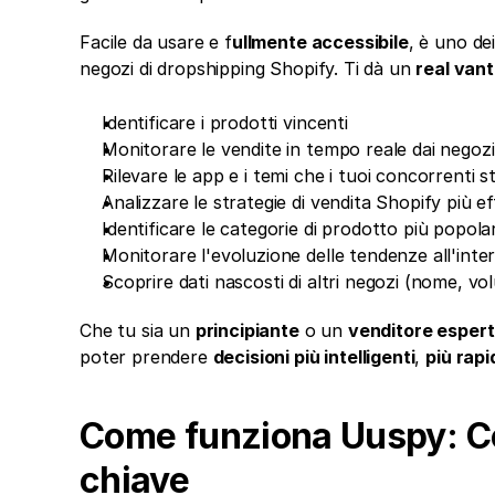
Facile da usare e f
ullmente accessibile
, è uno dei
negozi di dropshipping Shopify. Ti dà un 
real van
Identificare i prodotti vincenti
Monitorare le vendite in tempo reale dai negoz
Rilevare le app e i temi che i tuoi concorrenti
Analizzare le strategie di vendita Shopify più ef
Identificare le categorie di prodotto più popolar
Monitorare l'evoluzione delle tendenze all'inter
Scoprire dati nascosti di altri negozi (nome, vo
Che tu sia un 
principiante
 o un 
venditore esper
poter prendere 
decisioni più intelligenti
, 
più rap
Come funziona Uuspy: Co
chiave