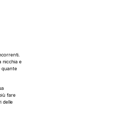
correnti. 
 nicchia e 
e
 quante 
a 
iù fare 
 delle 