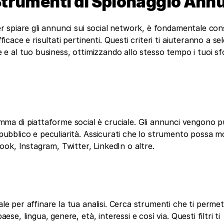
 Strumenti di Spionaggio Ann
per spiare gli annunci sui social network, è fondamentale cons
ficace e risultati pertinenti. Questi criteri ti aiuteranno a sel
e e al tuo business, ottimizzando allo stesso tempo i tuoi sfo
a di piattaforme social è cruciale. Gli annunci vengono pub
 pubblico e peculiarità. Assicurati che lo strumento possa m
ebook, Instagram, Twitter, LinkedIn o altre.
ale per affinare la tua analisi. Cerca strumenti che ti permet
ese, lingua, genere, età, interessi e così via. Questi filtri ti 