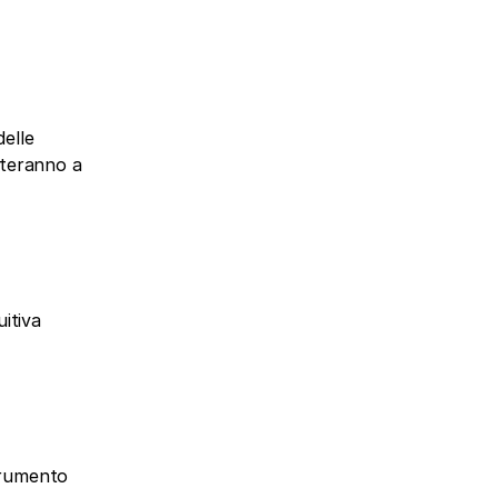
elle 
uteranno a 
tiva 
trumento 