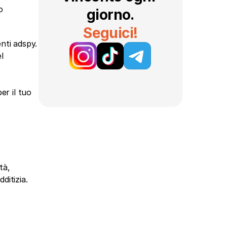
 
giorno.
Seguici!
ti adspy. 
 
r il tuo 
à, 
itizia. 