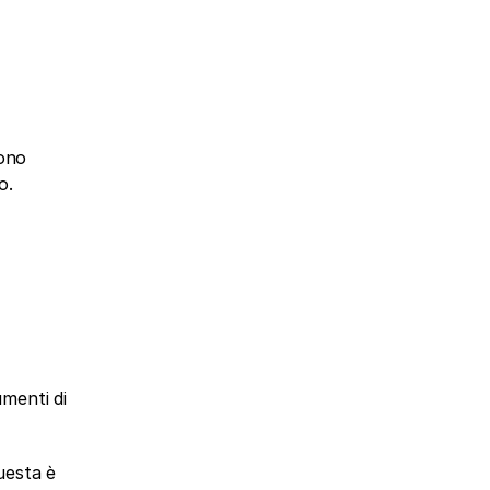
ono 
o.
menti di 
esta è 