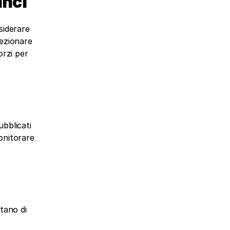
unci
iderare 
ezionare 
rzi per 
blicati 
onitorare 
tano di 