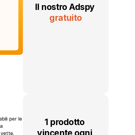
Il nostro Adspy 
gratuito
ili per le 
1 prodotto 
a 
vincente ogni 
vette. 