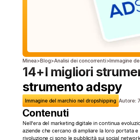
Minea
>
Blog
>
Analisi dei concorrenti
>
Immagine del
14+I migliori strument
strumento adspy
Immagine del marchio nel dropshipping
Autore: 
7
Contenuti
Nell'era del marketing digitale in continua evoluzio
aziende che cercano di ampliare la loro portata e m
rivoluzione ci sono le pubblicità sui social netwo