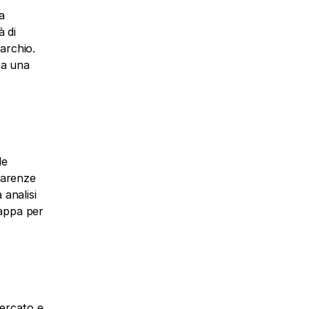
 
 di 
rchio. 
a una 
e 
carenze 
analisi 
appa per 
ercato e 