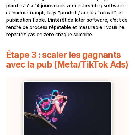
planifiez 
7 à 14 jours
 dans later scheduling software : 
calendrier rempli, tags “produit / angle / format”, et 
publication fiable. L’intérêt de later software, c’est de 
rendre ce process répétable et mesurable : vous ne 
repartez pas de zéro chaque semaine.
Étape 3 : scaler les gagnants 
avec la pub (Meta/TikTok Ads)