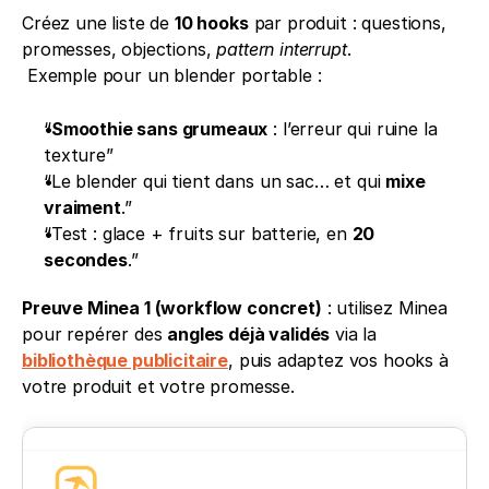
Créez une liste de 
10 hooks
 par produit : questions, 
promesses, objections, 
pattern interrupt
.
 Exemple pour un blender portable :
“
Smoothie sans grumeaux
 : l’erreur qui ruine la 
texture”
“Le blender qui tient dans un sac… et qui 
mixe 
vraiment
.”
“Test : glace + fruits sur batterie, en 
20 
secondes
.”
Preuve Minea 1 (workflow concret)
 : utilisez Minea 
pour repérer des 
angles déjà validés
 via la 
bibliothèque publicitaire
, puis adaptez vos hooks à 
votre produit et votre promesse.