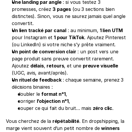
Une landing par angle
 : si vous testez 3 
promesses, créez 
3 pages
 (ou 3 sections bien 
distinctes). Sinon, vous ne saurez jamais quel angle 
convertit.
Un lien tracké par canal
 : au minimum, 
1 lien UTM
pour Instagram et 
1 pour TikTok
. Ajoutez Pinterest 
(ou LinkedIn) si votre niche s’y prête vraiment.
Un point de conversion clair
 : un post vers une 
page produit sans preuve convertit rarement. 
Ajoutez 
délais
, 
retours
, et une 
preuve visuelle
(UGC, avis, avant/après).
Un rituel de feedback
 : chaque semaine, prenez 3 
décisions binaires :
doubler le 
format n°1
,
corriger 
l’objection n°1
,
couper ce qui fait du bruit… mais 
zéro clic
.
Vous cherchez de la 
répétabilité
. En dropshipping, la 
marge vient souvent d’un petit nombre de 
winners