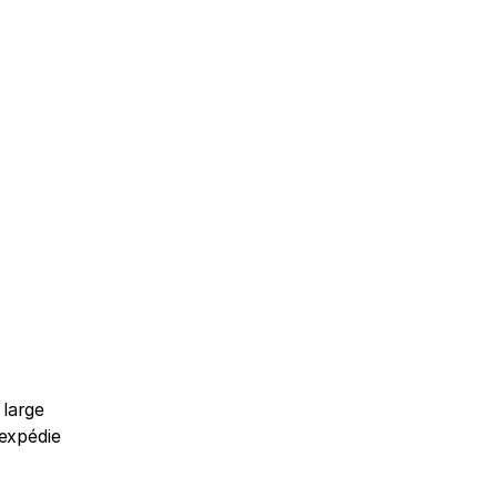
large 
expédie 