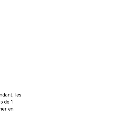
dant, les 
 de 1 
er en 