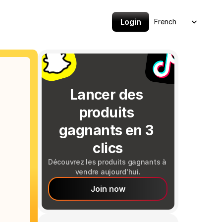
Select Language
Login
French
Lancer des 
produits 
gagnants en 3 
clics
Découvrez les produits gagnants à 
vendre aujourd'hui.
Join now