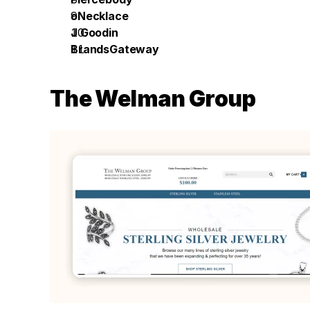
oNecklace
J Goodin
BrandsGateway
The Welman Group