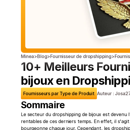
Minea
>
Blog
>
Fournisseur de dropshipping
>
Fourni
10+ Meilleurs Fourn
bijoux en Dropshipp
Fournisseurs par Type de Produit
Auteur : Josa
27
Sommaire
Le secteur du dropshipping de bijoux est devenu l'
rentables de ces derniers temps. En effet, il s'ag
bourgeonne chaque jour. Cependant, les dropship