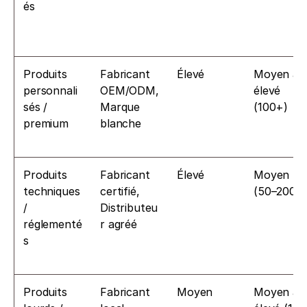
és
Produits 
Fabricant 
Élevé
Moyen à 
personnali
OEM/ODM, 
élevé 
sés / 
Marque 
(100+)
premium
blanche
Produits 
Fabricant 
Élevé
Moyen 
techniques 
certifié, 
(50–200)
/ 
Distributeu
réglementé
r agréé
s
Produits 
Fabricant 
Moyen
Moyen à 