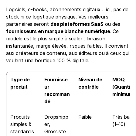
Logiciels, e-books, abonnements digitaux… ici, pas de 
stock ni de logistique physique. Vos meilleurs 
partenaires seront 
des plateformes SaaS
 ou des 
fournisseurs en marque blanche numérique
. Ce 
modèle est le plus simple à scaler : livraison 
instantanée, marge élevée, risques faibles. Il convient 
aux créateurs de contenu, aux éditeurs ou à ceux qui 
veulent une boutique 100 % digitale.
Type de 
Fournisse
Niveau de 
MOQ 
produit
ur 
contrôle
(Quantité 
recomman
minimum)
dé
Produits 
Dropshipp
Faible
Très bas 
simples & 
er, 
(1–10)
standardis
Grossiste