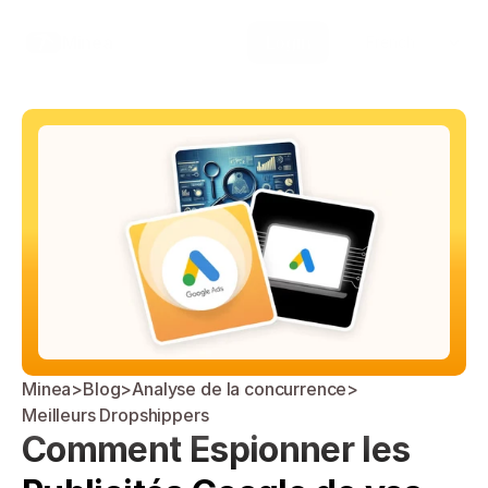
Select Language
Minea
Login
French
Minea
>
Blog
>
Analyse de la concurrence
>
Meilleurs Dropshippers
Comment Espionner les 