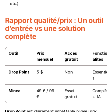
etc.)
Rapport qualité/prix : Un outil 
d’entrée vs une solution 
complète
Outil
Prix 
Accès 
Fonction
mensuel
gratuit
alités
Drop Point
5 $
Non
Essentiell
s
Minea
49 € / 99 
Essai 
Complètes
€
gratuit
+ IA
Drop Point
 est clairement imbattable niveau prix. 