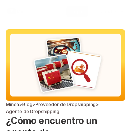
Select Language
Minea
Login
Spanish (Spain)
Minea
>
Blog
>
Proveedor de Dropshipping
>
Agente de Dropshipping
¿Cómo encuentro un 