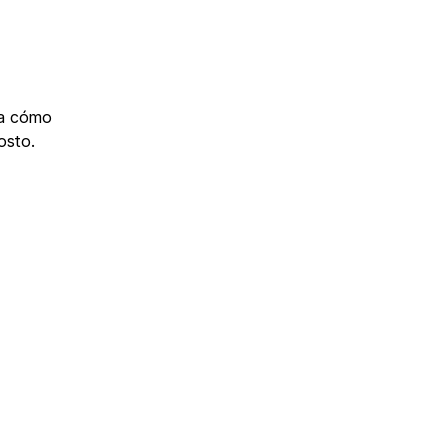
Por ejemplo, si estás vendiendo productos de alto precio con márgenes ajustados, querrás a alguien que sepa cómo 
osto.