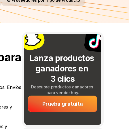
©️ Proveedores por Tipo de Producto
ara 
Lanza productos 
ganadores en 
3 clics
s. Envíos 
Descubre productos ganadores 
para vender hoy.
Prueba gratuita
res y 
s y 