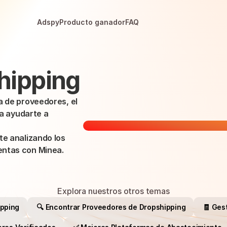
Adspy
Producto ganador
FAQ
hipping
 de proveedores, el 
a ayudarte a 
e analizando los 
entas con Minea.
Explora nuestros otros temas
ipping
🔍 Encontrar Proveedores de Dropshipping
🧾 Ges