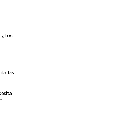
 ¿Los 
ta las 
 para una tienda de moda en Shopify (10–30 pedidos/día). Necesita 
”