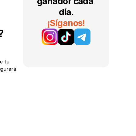
ganador cada 
día.
¡Síganos!
 
 tu 
egurará 