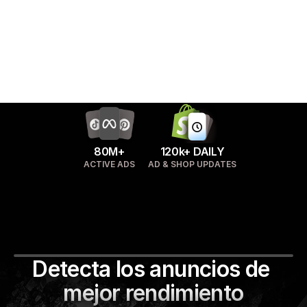
80M+
120k+ DAILY
ACTIVE ADS
AD & SHOP UPDATES
Minea es la herramienta que recomiendo para 
quienes desean descubrir productos 
🇺🇸
Sebastian Ghiorghiu,
+950k followers  
Detecta los anuncios de 
mejor rendimiento