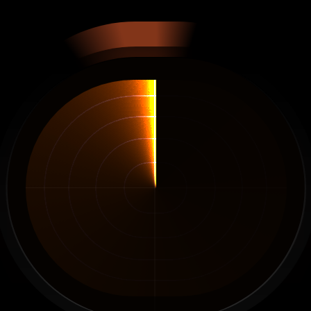
Basta
de
dudas
Vende
lo
que
realmente
genera
ganancias.
10 productos ganadores al día
Descubre cada día 10 productos con alto 
potencial
Filtra anuncios y tiendas
Encuentra los productos más rentables en un abrir 