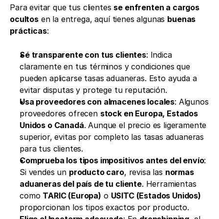
Para evitar que tus clientes 
se enfrenten a cargos 
ocultos
 en la entrega, aquí tienes algunas 
buenas 
prácticas
:
Sé transparente con tus clientes
: Indica 
claramente en tus términos y condiciones que 
pueden aplicarse tasas aduaneras. Esto ayuda a 
evitar disputas y protege tu reputación.
Usa proveedores con almacenes locales
: Algunos 
proveedores ofrecen 
stock en Europa, Estados 
Unidos o Canadá
. Aunque el precio es ligeramente 
superior, evitas por completo las tasas aduaneras 
para tus clientes.
Comprueba los tipos impositivos antes del envío
: 
Si vendes un 
producto caro
, revisa las 
normas 
aduaneras del país de tu cliente
. Herramientas 
como 
TARIC (Europa)
 o 
USITC (Estados Unidos)
proporcionan los tipos exactos por producto.
Elige el Incoterm adecuado
: En 
dropshipping
, el 