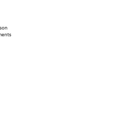
son 
ments 