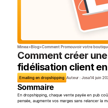
Minea
>
Blog
>
Comment Promouvoir votre boutique
Comment créer une s
fidélisation client e
Emailing en dropshipping
Auteur : Josa
14 juin 2
Sommaire
En dropshipping, chaque vente payée en pub coûte 
pensée, augmente vos marges sans relancer la ma