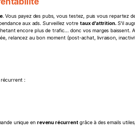
rentabilité
le
. Vous payez des pubs, vous testez, puis vous repartez de
épendance aux ads. Surveillez votre 
taux d’attrition. 
S’il aug
hetant encore plus de trafic… donc vos marges baissent. A
lée, relancez au bon moment (post-achat, livraison, inactivit
 récurrent : 
mande unique en 
revenu récurrent
 grâce à des emails utiles,