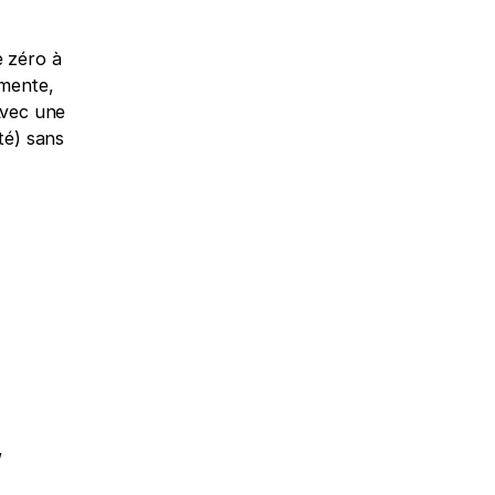
 zéro à 
mente, 
vec une 
é) sans 
 