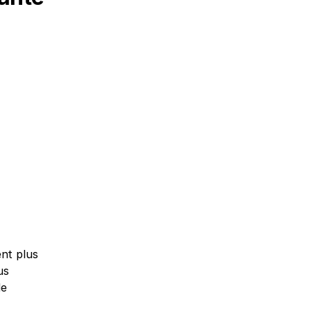
nt plus 
s 
e 