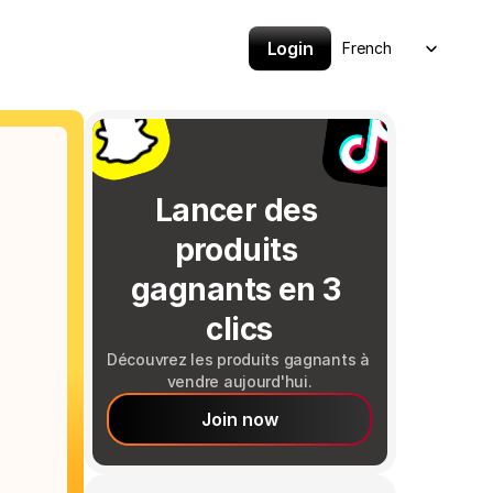
Select Language
Login
French
Lancer des 
produits 
gagnants en 3 
clics
Découvrez les produits gagnants à 
vendre aujourd'hui.
Join now