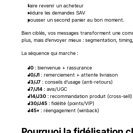
faire revenir un acheteur
réduire les demandes SAV
pousser un second panier au bon moment. 
Bien ciblés, vos messages transforment une com
plus, mais d’envoyer mieux : segmentation, timing
La séquence qui marche : 
J0
 : bienvenue + rassurance
J0/J1
 : remerciement + attente livraison
J3/J7
 : conseils d’usage (anti-retours)
J7/J14
 : avis/UGC
J14/J30
 : recommandation produit (cross-sell)
J30/J45
 : fidélité (points/VIP)
J45+
 : réengagement (winback)
Pourquoi la fidélisation 