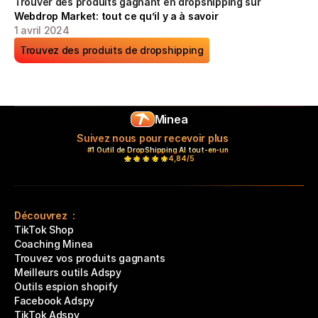
Trouver des produits gagnant en dropshipping sur 
Webdrop Market: tout ce qu’il y a à savoir
1 avril 2024
Trouvez des produits de dropshipping
Minea
Suivez nous pour recevoir plus
#1 Outil de DropShipping AI tout-en-un 
4,84/5
Découvrez  :
TikTok Shop
Coaching Minea
Trouvez vos produits gagnants
Meilleurs outils Adspy
Outils espion shopify
Facebook Adspy
TikTok Adspy