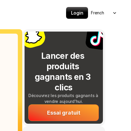
Select Language
Login
French
Lancer des 
produits 
gagnants en 3 
clics
Découvrez les produits gagnants à 
vendre aujourd'hui.
Essai gratuit