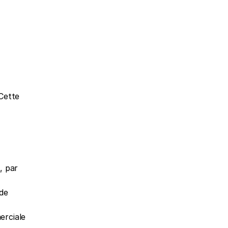
 Cette 
 par 
e 
erciale