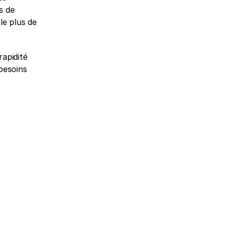
 de 
e plus de 
apidité 
esoins 