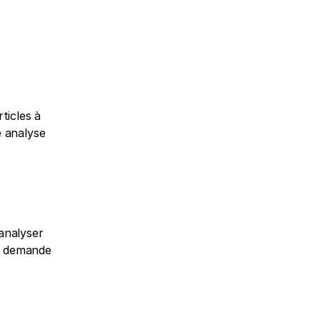
icles à 
 analyse 
analyser 
e demande 