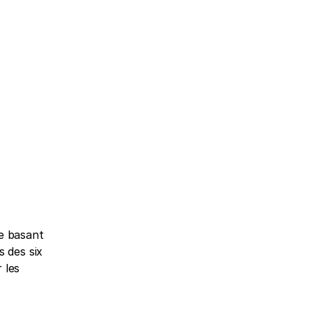
e basant 
 des six 
les 