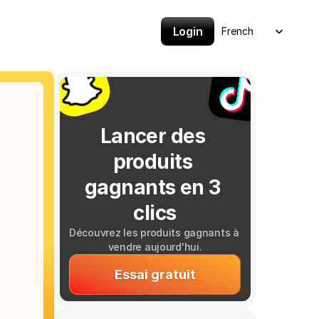
Select Language
Login
French
Lancer des 
produits 
gagnants en 3 
clics
Découvrez les produits gagnants à 
vendre aujourd'hui.
Essai gratuit