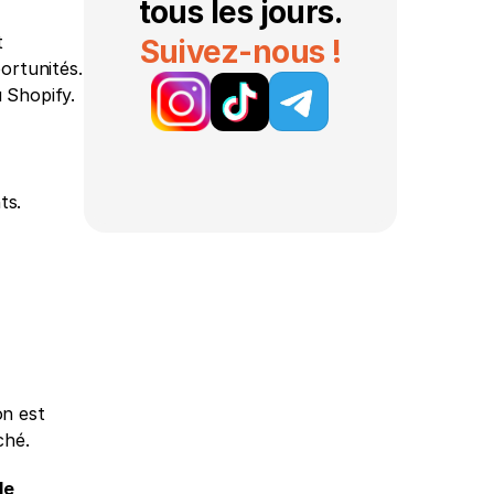
tous les jours.
 
Suivez-nous !
ortunités. 
Shopify. 
ts.
n est 
ché.
le