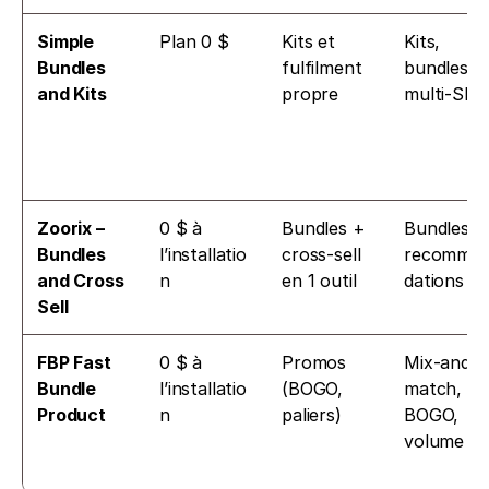
Simple 
Plan 0 $
Kits et 
Kits, 
Bundles 
fulfilment 
bundles 
and Kits
propre
multi-SK
Zoorix – 
0 $ à 
Bundles + 
Bundles + 
Bundles 
l’installatio
cross-sell 
recomma
and Cross 
n
en 1 outil
dations
Sell
FBP Fast 
0 $ à 
Promos 
Mix-and-
Bundle 
l’installatio
(BOGO, 
match, 
Product
n
paliers)
BOGO, 
volume