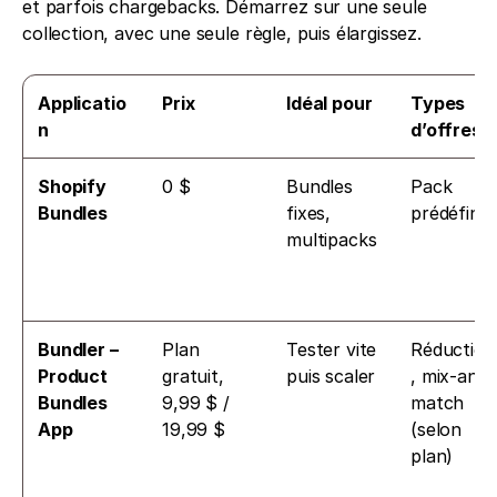
et parfois chargebacks. Démarrez sur une seule 
collection, avec une seule règle, puis élargissez.
Applicatio
Prix
Idéal pour
Types 
n
d’offres
Shopify 
0 $
Bundles 
Pack 
Bundles
fixes, 
prédéfini
multipacks
Bundler – 
Plan 
Tester vite 
Réduction
Product 
gratuit, 
puis scaler
, mix-and-
Bundles 
9,99 $ / 
match 
App
19,99 $
(selon 
plan)