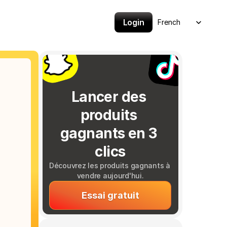
Select Language
Login
French
Lancer des 
produits 
gagnants en 3 
clics
Découvrez les produits gagnants à 
vendre aujourd'hui.
Essai gratuit