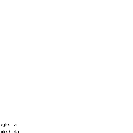
gle. La 
le. Cela 