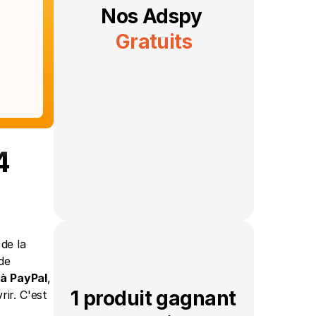
Nos Adspy 
Gratuits
4
e la 
e 
 à PayPal
, 
1 produit gagnant 
r. C'est 