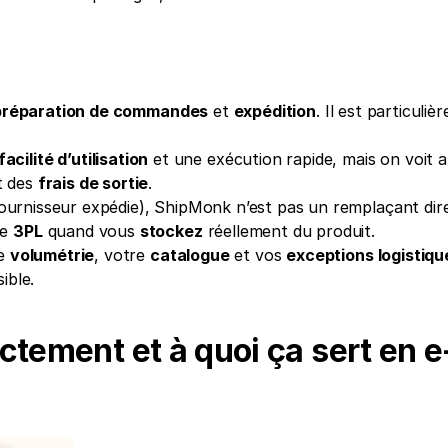
préparation de commandes
 et 
expédition
. Il est particuliè
facilité d’utilisation
 et une exécution rapide, mais on voit au
t des 
frais de sortie
.
fournisseur expédie), ShipMonk n’est pas un remplaçant direc
e 
3PL
 quand vous 
stockez
 réellement du produit.
e 
volumétrie
, votre 
catalogue
 et vos 
exceptions logistiqu
sible.
ctement et à quoi ça sert en e