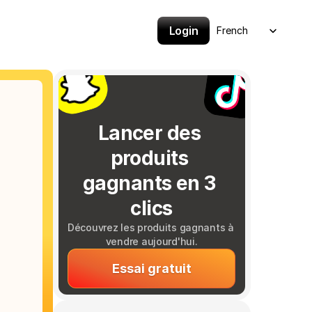
Select Language
Login
French
Lancer des 
produits 
gagnants en 3 
clics
Découvrez les produits gagnants à 
vendre aujourd'hui.
Essai gratuit