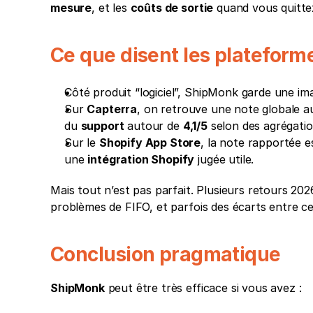
mesure
, et les 
coûts de sortie
 quand vous quitte
Ce que disent les plateform
Côté produit “logiciel”, ShipMonk garde une im
Sur 
Capterra
, on retrouve une note globale a
du 
support
 autour de 
4,1/5
 selon des agrégatio
Sur le 
Shopify App Store
, la note rapportée e
une 
intégration Shopify
 jugée utile.
Mais tout n’est pas parfait. Plusieurs retours 202
problèmes de FIFO, et parfois des écarts entre ce
Conclusion pragmatique
ShipMonk
 peut être très efficace si vous avez :