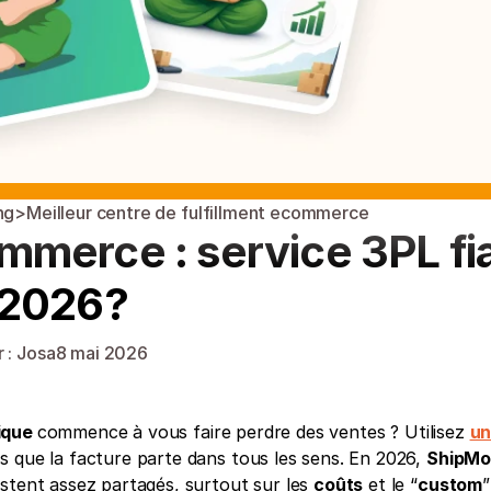
ng
>
Meilleur centre de fulfillment ecommerce
merce : service 3PL fia
 2026?
 : Josa
8 mai 2026
ique 
commence à vous faire perdre des ventes ? Utilisez 
un
 que la facture parte dans tous les sens. En 2026, 
ShipMo
estent assez partagés, surtout sur les 
coûts
 et le “
custom
”