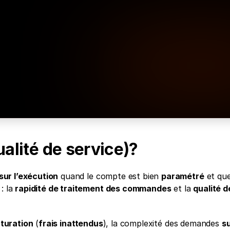
pour vous
s gagnants en temps réel, 
s.
ualité de service)?
 sur l’exécution
 quand le compte est bien 
paramétré
 et que
: la 
rapidité de traitement des commandes
 et la 
qualité de
turation
 (
frais inattendus
), la complexité des demandes 
su