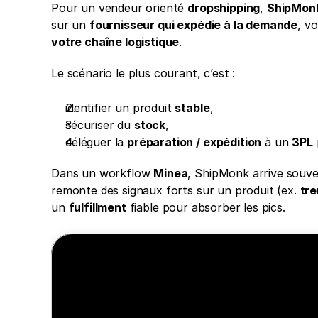
Pour un vendeur orienté 
dropshipping
, 
ShipMonk
sur un 
fournisseur qui expédie à la demande
, v
votre chaîne logistique
.
Le scénario le plus courant, c’est :
identifier un produit 
stable
,
sécuriser du 
stock
,
déléguer la 
préparation / expédition
 à un 
3PL
Dans un workflow 
Minea
, ShipMonk arrive souv
remonte des signaux forts sur un produit (ex. 
tre
un 
fulfillment
 fiable pour absorber les pics.
Minea