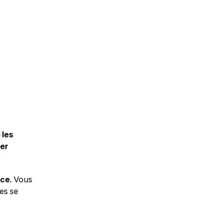
les 
er 
rce
. Vous 
 dans leurs entrepôts, et les commandes se 