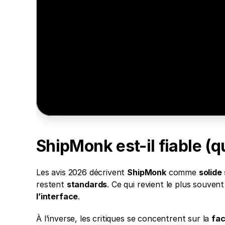
Minea s’occupe de tout 
Accédez aux annonces, produits et boutique
inspirez-vous, formez-vous, puis lancez-vou
Essayez gratuitement
ShipMonk est-il fiable (q
Les avis 2026 décrivent 
ShipMonk
 comme 
solide
restent 
standards
. Ce qui revient le plus souvent 
l’interface
. 
À l’inverse, les critiques se concentrent sur la 
fac