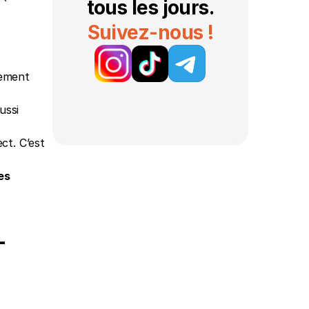
tous les jours.
Suivez-nous !
rement 
ssi 
t. C’est 
es
-