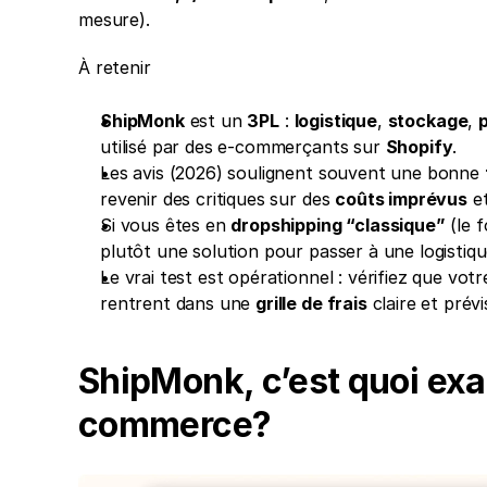
mesure).
À retenir
ShipMonk
 est un 
3PL
 : 
logistique
, 
stockage
, 
utilisé par des e-commerçants sur 
Shopify
.
Les avis (2026) soulignent souvent une bonne 
revenir des critiques sur des 
coûts imprévus
 e
Si vous êtes en 
dropshipping “classique”
 (le 
plutôt une solution pour passer à une logistiqu
Le vrai test est opérationnel : vérifiez que votr
rentrent dans une 
grille de frais
 claire et prévi
ShipMonk, c’est quoi exa
commerce?