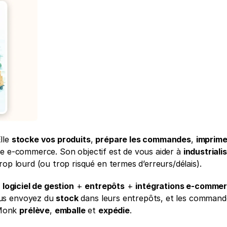
lle 
stocke vos produits
, 
prépare les commandes
, 
imprime 
ue e-commerce. Son objectif est de vous aider à 
industrialis
rop lourd (ou trop risqué en termes d’erreurs/délais).
 
logiciel de gestion
 + 
entrepôts
 + 
intégrations e-comme
ous envoyez du 
stock
Monk 
prélève
, 
emballe
 et 
expédie
.