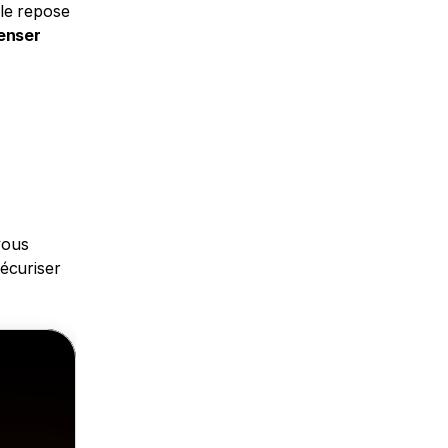
le repose 
enser 
vous 
écuriser 