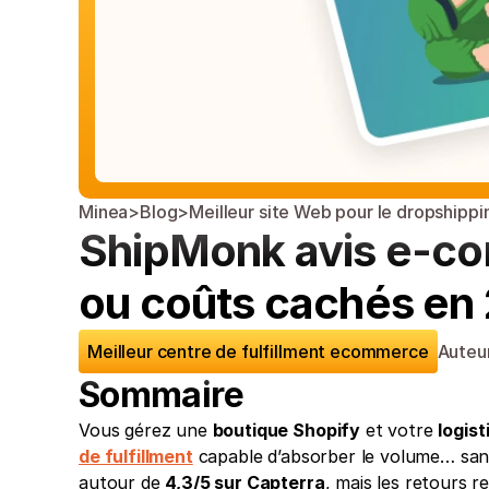
Minea
>
Blog
>
Meilleur site Web pour le dropshippi
ShipMonk avis e-com
ou coûts cachés en
Meilleur centre de fulfillment ecommerce
Auteur
Sommaire
Vous gérez une 
boutique Shopify
 et votre 
logist
de fulfillment
 capable d’absorber le volume… sans
autour de 
4,3/5 sur Capterra
, mais les retours r