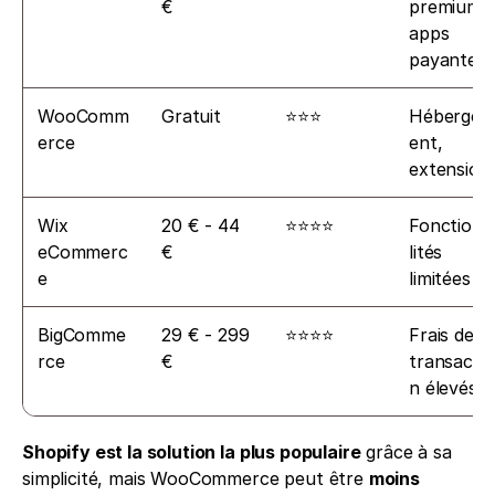
€
premium, 
apps 
payantes
WooComm
Gratuit
⭐⭐⭐
Héberge
erce
ent, 
extension
Wix 
20 € - 44 
⭐⭐⭐⭐
Fonctionn
eCommerc
€
lités 
e
limitées
BigComme
29 € - 299 
⭐⭐⭐⭐
Frais de 
rce
€
transactio
n élevés
Shopify est la solution la plus populaire
 grâce à sa 
simplicité, mais WooCommerce peut être 
moins 