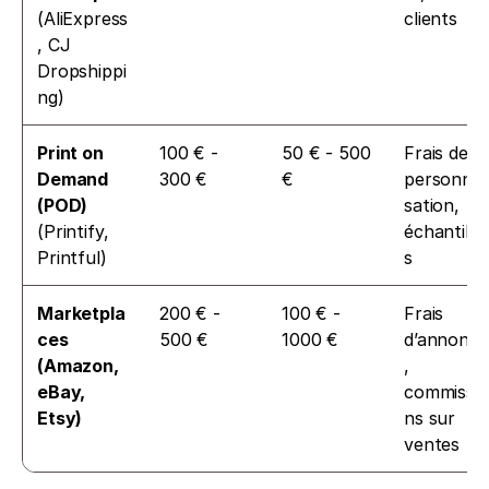
(AliExpress
clients
, CJ 
Dropshippi
ng)
Print on 
100 € - 
50 € - 500 
Frais de 
Demand 
300 €
€
personnal
(POD)
sation, 
(Printify, 
échantillo
Printful)
s
Marketpla
200 € - 
100 € - 
Frais 
ces 
500 €
1000 €
d’annonce
(Amazon, 
, 
eBay, 
commissio
Etsy)
ns sur 
ventes