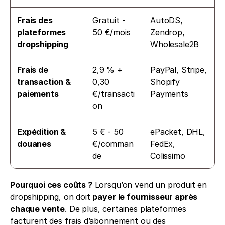
Frais des 
Gratuit - 
AutoDS, 
plateformes 
50 €/mois
Zendrop, 
dropshipping
Wholesale2B
Frais de 
2,9 % + 
PayPal, Stripe, 
transaction & 
0,30 
Shopify 
paiements
€/transacti
Payments
on
Expédition & 
5 € - 50 
ePacket, DHL, 
douanes
€/comman
FedEx, 
de
Colissimo
Pourquoi ces coûts ?
 Lorsqu’on vend un produit en 
dropshipping, on doit 
payer le fournisseur après 
chaque vente
. De plus, certaines plateformes 
facturent des frais d’abonnement ou des 