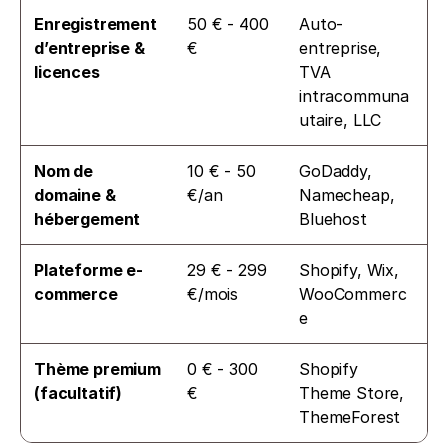
Enregistrement 
50 € - 400 
Auto-
d’entreprise & 
€
entreprise, 
licences
TVA 
intracommuna
utaire, LLC
Nom de 
10 € - 50 
GoDaddy, 
domaine & 
€/an
Namecheap, 
hébergement
Bluehost
Plateforme e-
29 € - 299 
Shopify, Wix, 
commerce
€/mois
WooCommerc
e
Thème premium 
0 € - 300 
Shopify 
(facultatif)
€
Theme Store, 
ThemeForest