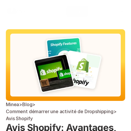
Select Language
Minea
Login
French
Minea
>
Blog
>
Comment démarrer une activité de Dropshipping
>
Avis Shopify
Avis Shopify: Avantages, 