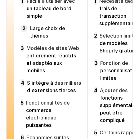
1
Facile à utiliser avec
1
Nécessite des
un tableau de bord
frais de
simple
transaction
supplémentaires
2
Large choix de
thèmes
2
Sélection limité
de modèles
3
Modèles de sites Web
Shopify gratuits
entièrement réactifs
et adaptés aux
3
Fonction de
mobiles
personnalisatio
limitée
4
S'intègre à des milliers
d'extensions tierces
4
Ajouter des
fonctions
5
Fonctionnalités de
supplémentaire
commerce
peut être
électronique
compliqué
puissantes
5
Certains rappor
6
Économies sur les