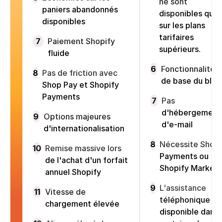
ne sont
paniers abandonnés
disponibles que
disponibles
sur les plans
tarifaires
7
Paiement Shopify
supérieurs.
fluide
6
Fonctionnalités
8
Pas de friction avec
de base du blog
Shop Pay et Shopify
Payments
7
Pas
d'hébergement
9
Options majeures
d'e-mail
d'internationalisation
8
Nécessite Shopi
10
Remise massive lors
Payments ou
de l'achat d'un forfait
Shopify Markets
annuel Shopify
9
L'assistance
11
Vitesse de
téléphonique es
chargement élevée
disponible dans