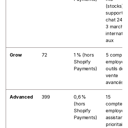
(stocks), 
support 
chat 24/7, 
3 marchés
internatio
aux
Grow
72
1 % (hors 
5 comptes
Shopify 
employés 
Payments)
outils de 
vente 
avancés
Advanced
399
0,6 % 
15 
(hors 
comptes 
Shopify 
employés, 
Payments)
assistance
prioritaire