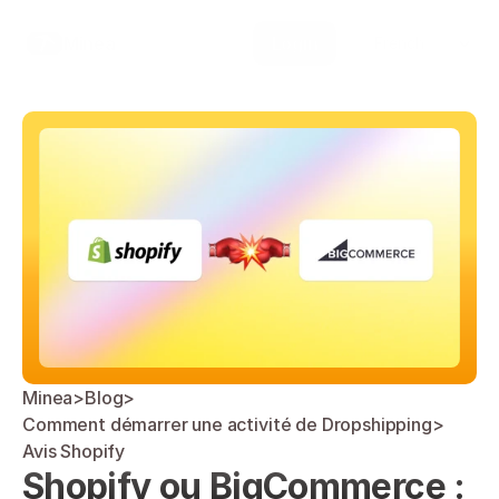
Select Language
Minea
Login
French
Minea
>
Blog
>
Comment démarrer une activité de Dropshipping
>
Avis Shopify
Shopify ou BigCommerce : 