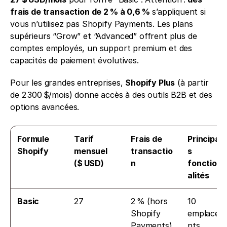
frais de transaction de 2 % à 0,6 %
 s’appliquent si 
vous n’utilisez pas Shopify Payments. Les plans 
supérieurs “Grow” et “Advanced” offrent plus de 
comptes employés, un support premium et des 
capacités de paiement évolutives. 
Pour les grandes entreprises, 
Shopify Plus
 (à partir 
de 2 300 $/mois) donne accès à des outils B2B et des 
options avancées.
Formule 
Tarif 
Frais de 
Principale
Shopify
mensuel 
transactio
s 
($ USD)
n
fonctionn
alités
Basic
27
2 % (hors 
10 
Shopify 
emplacem
Payments)
nts 