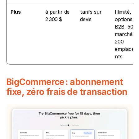
Plus
à partir de 
tarifs sur 
Illimité, 
2 300 $
devis
options 
B2B, 50 
marchés, 
200 
emplacem
nts
BigCommerce : abonnement 
fixe, zéro frais de transaction