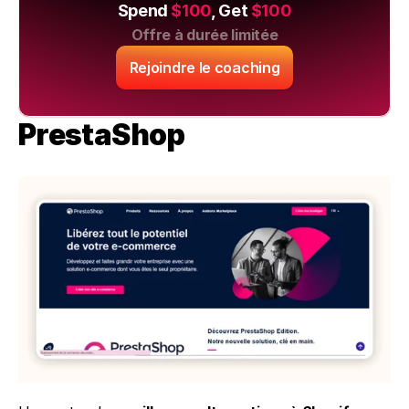
Spend 
$100
, Get 
$100
Offre à durée limitée
Rejoindre le coaching
PrestaShop