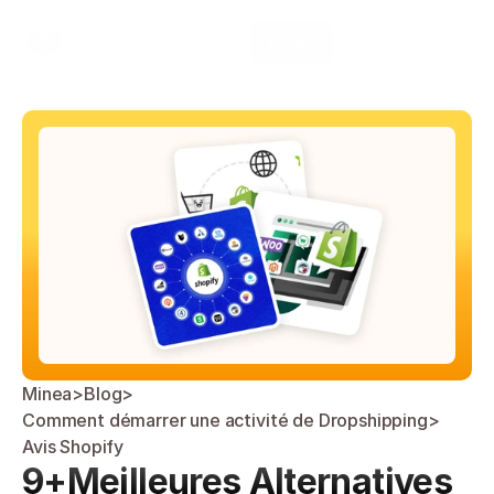
Select Language
Minea
Login
French
Minea
>
Blog
>
Comment démarrer une activité de Dropshipping
>
Avis Shopify
9+Meilleures Alternatives 