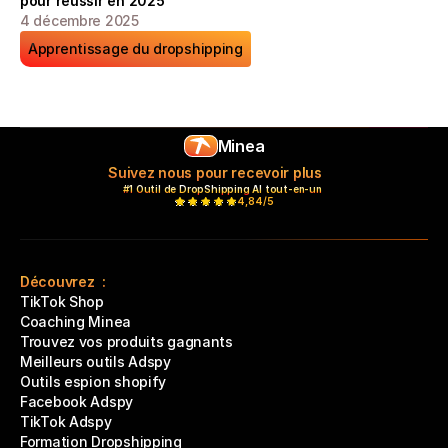
pour réussir en 2025
4 décembre 2025
Apprentissage du dropshipping
Minea
Suivez nous pour recevoir plus
#1 Outil de DropShipping AI tout-en-un 
4,84/5
Découvrez  :
TikTok Shop
Coaching Minea
Trouvez vos produits gagnants
Meilleurs outils Adspy
Outils espion shopify
Facebook Adspy
TikTok Adspy
Formation Dropshipping